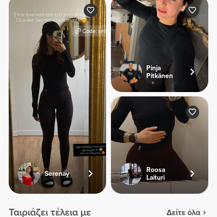
Pinja
Pitkänen
Roosa
Serenay
Laituri
Ταιριάζει τέλεια με
Δείτε όλα