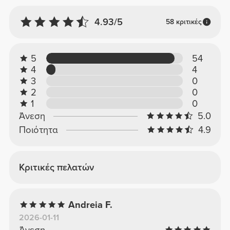
4.93/5
58 κριτικές
5
54
4
4
3
0
2
0
1
0
Άνεση
5.0
Ποιότητα
4.9
Κριτικές πελατών
Andreia F.
2026-01-11
Άνεση