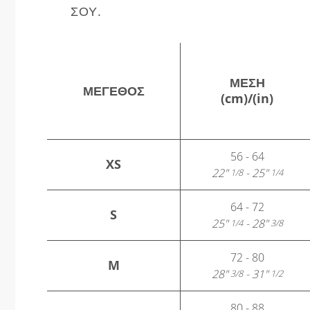
ΣΟΥ.
ΜΈΣΗ
ΜΈΓΕΘΟΣ
(cm)/(in)
56 - 64
XS
22"
- 25"
1/8
1/4
64 - 72
S
25"
- 28"
1/4
3/8
72 - 80
M
28"
- 31"
3/8
1/2
80 - 88