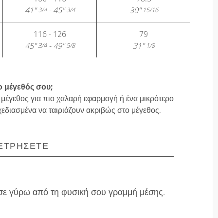
41"
- 45"
30"
3/4
3/4
15/16
116 - 126
79
45"
- 49"
31"
3/4
5/8
1/8
ο μέγεθός σου;
 μέγεθος για πιο χαλαρή εφαρμογή ή ένα μικρότερο
χεδιασμένα να ταιριάζουν ακριβώς στο μέγεθος.
ΕΤΡΉΣΕΤΕ
ε γύρω από τη φυσική σου γραμμή μέσης.