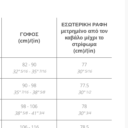
ΕΣΩΤΕΡΙΚΉ ΡΑΦΉ
μετρημένο από τον
ΓΟΦΌΣ
καβάλο μέχρι το
(cm)/(in)
στρίφωμα
(cm)/(in)
82 - 90
77
32"
- 35"
30"
5/16
7/16
5/16
90 - 98
77.5
35"
- 38"
30"
7/16
5/8
1/2
98 - 106
78
38"
- 41"
30"
5/8
3/4
3/4
106 - 116
78.5