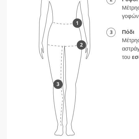
Μέτρησ
γοφών
Πόδι
Μέτρησ
αστράγ
του
εσ