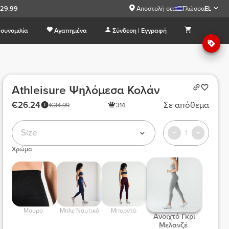
€29.99
Αποστολή σε:
Γλώσσα
EL
συνομιλία
Αγαπημένα
Σύνδεση | Εγγραφή
Athleisure Ψηλόμεσα Κολάν
€26.24
Σε απόθεμα
€34.99
314
Size
1
Χρώμα
 Μαύρο  
 Μπλε Ναυτικό 
 Μπορντό  
 Ανοιχτό Γκρι 
Μελανζέ 