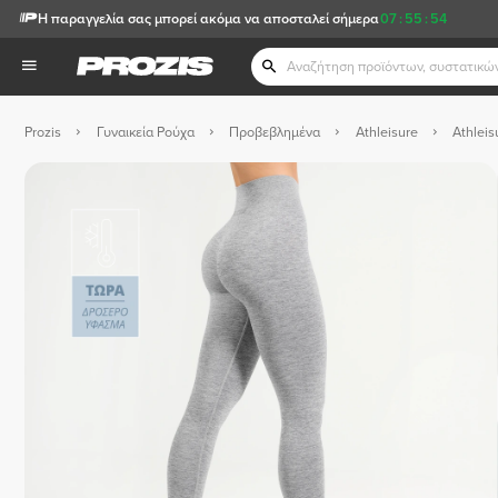
Η παραγγελία σας μπορεί ακόμα να αποσταλεί σήμερα
07
:
55
:
53
Prozis
Γυναικεία Ρούχα
Προβεβλημένα
Athleisure
Athlei