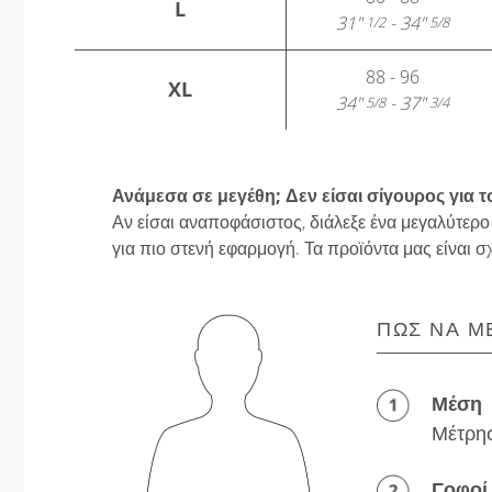
L
31"
- 34"
1/2
5/8
88 - 96
XL
34"
- 37"
5/8
3/4
Ανάμεσα σε μεγέθη; Δεν είσαι σίγουρος για τ
Αν είσαι αναποφάσιστος, διάλεξε ένα μεγαλύτερο
για πιο στενή εφαρμογή. Τα προϊόντα μας είναι σ
ΠΏΣ ΝΑ Μ
Μέση
Μέτρησ
Γοφοί