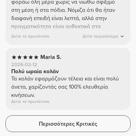
φοράω όλη μέρα χωρίς να νιώθω σφίξιμο
στη μέση ή στα πόδια. Νόμιζα ότι θα ήταν
διαφανή επειδή είναι λεπτά, αλλά στην
πραγματικότητα είναι ανθεκτικά στα
καθίσματα, κάτι που είναι ακόμα πιο
Δείτε το πρωτότυπο
Δείτε περισσότερα
εκπληκτικό! Επιτέλους βρήκα αυτό που
έψαχνα <3
Maria S.
2026-02-12
Πολύ ωραία κολάν
Τα κολάν εφαρμόζουν τέλεια και είναι πολύ
άνετα, χαρίζοντάς σας 100% ελευθερία
κινήσεων.
Δείτε το πρωτότυπο
Περισσότερες Κριτικές