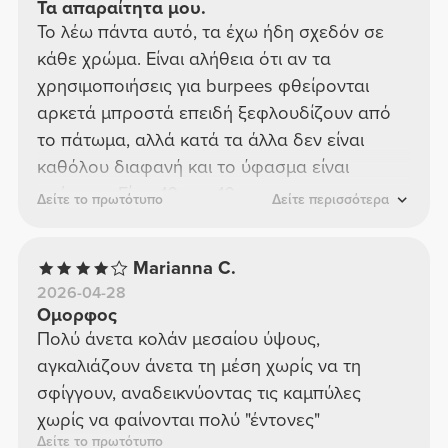
Τα απαραίτητα μου.
Το λέω πάντα αυτό, τα έχω ήδη σχεδόν σε
κάθε χρώμα. Είναι αλήθεια ότι αν τα
χρησιμοποιήσεις για burpees φθείρονται
αρκετά μπροστά επειδή ξεφλουδίζουν από
το πάτωμα, αλλά κατά τα άλλα δεν είναι
καθόλου διαφανή και το ύφασμα είναι
υπέροχο. Είναι 10 στα 10.
Δείτε το πρωτότυπο
Δείτε περισσότερα
Marianna C.
2026-04-28
Ομορφος
Πολύ άνετα κολάν μεσαίου ύψους,
αγκαλιάζουν άνετα τη μέση χωρίς να τη
σφίγγουν, αναδεικνύοντας τις καμπύλες
χωρίς να φαίνονται πολύ "έντονες"
Δείτε το πρωτότυπο