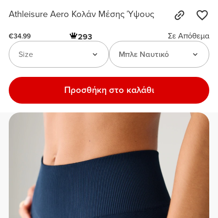
Athleisure Aero Κολάν Μέσης Ύψους
Σε Απόθεμα
293
€34.99
Size
Μπλε Ναυτικό
Προσθήκη στο καλάθι