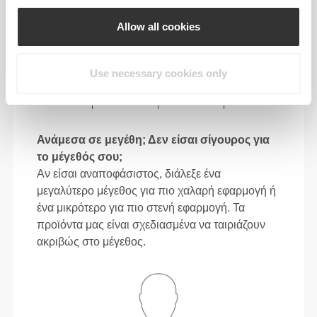
M
28"
- 31"
38"
- 41"
30"
3/8
1/2
5/8
3/4
3/4
Allow all cookies
80 - 88
106 - 116
78.5
L
31"
- 34"
41"
- 45"
30"
1/2
5/8
3/4
3/4
15/16
Use necessary cookies only
88 - 96
116 - 126
79
XL
34"
- 37"
45"
- 49"
31"
5/8
3/4
3/4
5/8
1/8
Ανάμεσα σε μεγέθη; Δεν είσαι σίγουρος για
το μέγεθός σου;
Αν είσαι αναποφάσιστος, διάλεξε ένα
μεγαλύτερο μέγεθος για πιο χαλαρή εφαρμογή ή
ένα μικρότερο για πιο στενή εφαρμογή. Τα
προϊόντα μας είναι σχεδιασμένα να ταιριάζουν
ακριβώς στο μέγεθος.