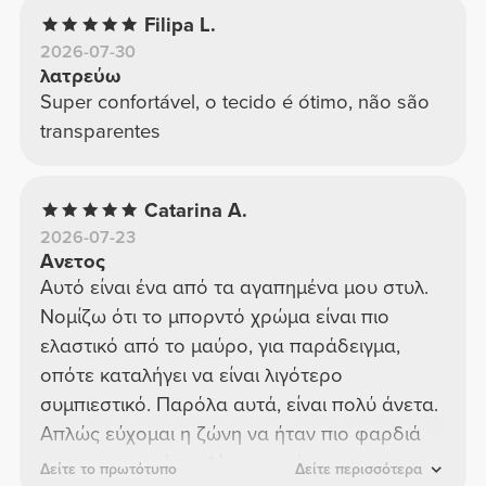
Filipa L.
2026-07-30
λατρεύω
Super confortável, o tecido é ótimo, não são
transparentes
Catarina A.
2026-07-23
Ανετος
Αυτό είναι ένα από τα αγαπημένα μου στυλ.
Νομίζω ότι το μπορντό χρώμα είναι πιο
ελαστικό από το μαύρο, για παράδειγμα,
οπότε καταλήγει να είναι λιγότερο
συμπιεστικό. Παρόλα αυτά, είναι πολύ άνετα.
Απλώς εύχομαι η ζώνη να ήταν πιο φαρδιά
και να τεντωνόταν λίγο πιο κάτω.
Δείτε το πρωτότυπο
Δείτε περισσότερα