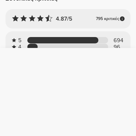
4.87/5
795 κριτικές
5
694
4
96
3
5
2
0
1
0
Άνεση
4.9
Ποιότητα
4.9
Κριτικές πελατών
Line K.
2025-09-11