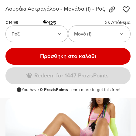
Λουράκι Αστραγάλου - Μονάδα (1) - Ροζ
Σε Απόθεμα
125
€14.99
Ροζ
Μονό (1)
Προσθήκη στο καλάθι
Redeem for 1447 ProzisPoints
You have
0 ProzisPoints
—earn more to get this free!