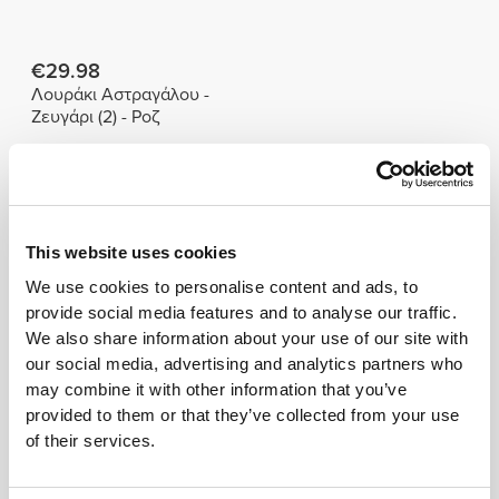
€29.98
Λουράκι Αστραγάλου -
Ζευγάρι (2) - Ροζ
Συχνά αγοράζεται με
Δείτε όλα
This website uses cookies
€4.49
€14.99
€4.99
10%
€19.99
25%
4 x Πρωτεϊνικό Wrap
Βούτυρο Φιστικιού 250 g
We use cookies to personalise content and ads, to
provide social media features and to analyse our traffic.
€2.99
€10.99
We also share information about your use of our site with
Νουντλς Konjac 270 γρ
Βρομελίνη 1500 mg 60
our social media, advertising and analytics partners who
κάψουλες
may combine it with other information that you’ve
provided to them or that they’ve collected from your use
Παρόμοια προϊόντα
of their services.
Δείτε όλα