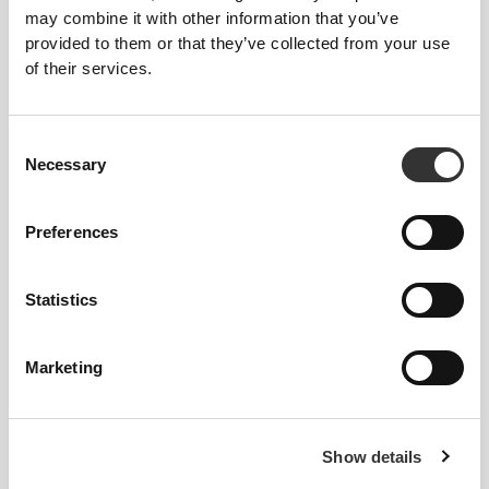
may combine it with other information that you’ve
provided to them or that they’ve collected from your use
of their services.
Consent
Necessary
Selection
Πληροφορίες και Φροντίδα
Preferences
Συνολικές κριτικές
4.9
Statistics
(12 κριτικές)
Marketing
Παρόμοια προϊόντα
Δείτε όλα
€29.99
€23.99
Show details
€49.99
40%
€39.99
40%
Κολάν με Κανονική Μέση
Κολάν 7/8 με Κανονική