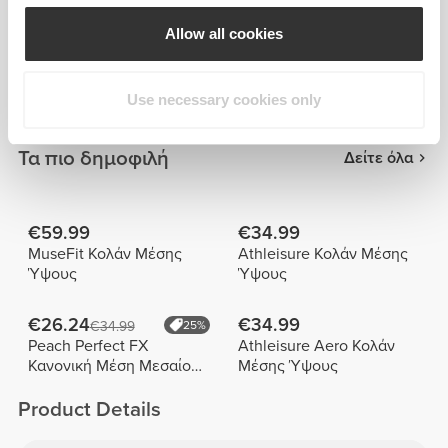
Falcon
Μέση Alpine
Allow all cookies
€17.99
€20.99
€29.99
40%
€34.99
40%
Κολάν με Ψηλή Μέση
Alpine Κολάν 7/8 με
Use necessary cookies only
Alpine
Ψηλή Μέση
Τα πιο δημοφιλή
Δείτε όλα
€59.99
€34.99
MuseFit Κολάν Μέσης
Athleisure Κολάν Μέσης
Ύψους
Ύψους
€26.24
€34.99
€34.99
25%
Peach Perfect FX
Athleisure Aero Κολάν
Κανονική Μέση Μεσαίου
Μέσης Ύψους
Μήκους Σορτς
Product Details