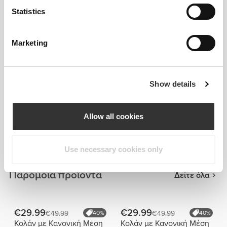
Statistics
Marketing
Show details
Πληροφορίες και Φροντίδα
Allow all cookies
Συνολικές κριτικές
4.8
(86 κριτικές)
Use necessary cookies only
Παρόμοια προϊόντα
Δείτε όλα
€29.99
€29.99
€49.99
40%
€49.99
40%
Κολάν με Κανονική Μέση
Κολάν με Κανονική Μέση