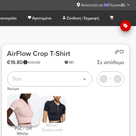
Αποστολή σε:
Γλώσσα
EL
συνομιλία
Αγαπημένα
Σύνδεση | Εγγραφή
AirFlow Crop T-Shirt
€16.80
Σε απόθεμα
€33.59
141
Size
1
Χρώμα
 Μαύρο / 
 Ροζ / Off 
Σκούρο μπλε 
White 