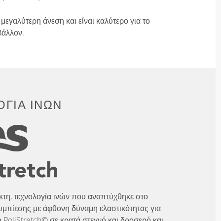
μεγαλύτερη άνεση και είναι καλύτερο για το
βάλλον.
ΓΊΑ ΙΝΏΝ
λικτη, τεχνολογία ινών που αναπτύχθηκε στο
υμπίεσης με άφθονη δύναμη ελαστικότητας για
 PoliStretch© σε κρατά στεγνό και δροσερό και