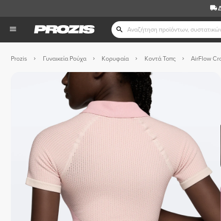
Prozis
Γυναικεία Ρούχα
Κορυφαία
Κοντά Τοπς
AirFlow Cro