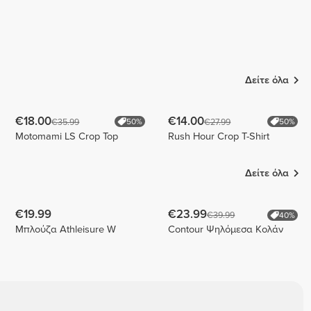
Δείτε όλα
€18.00
€14.00
€35.99
€27.99
50%
50%
Motomami LS Crop Top
Rush Hour Crop T-Shirt
Δείτε όλα
€19.99
€23.99
€39.99
40%
Μπλούζα Athleisure W
Contour Ψηλόμεσα Κολάν