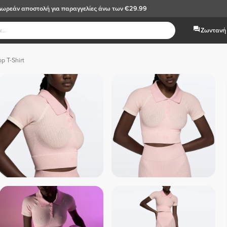
Δωρεάν αποστολή
για παραγγελίες άνω των €29.99
Ζωντανή 
p T-Shirt