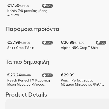
€17.50
€34.99
50%
Κολάν 7/8 μεσαίας μέσης
AirFlow
Παρόμοια προϊόντα
€27.99
€26.99
€39.99
€44.99
30%
40%
Spirit Crop T-Shirt
Alpine NRG Crop T-Shirt
Τα πιο δημοφιλή
€26.24
€29.99
€34.99
25%
Peach Perfect FX Κανονική
Peach Perfect Σορτς
Μέση Μεσαίου Μήκους
Μέτριου Μήκους με Ψηλή
Σορτς
Μέση
Product Details