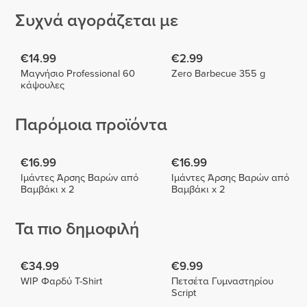
Συχνά αγοράζεται με
€14.99
€2.99
Μαγνήσιο Professional 60
Zero Barbecue 355 g
κάψουλες
Παρόμοια προϊόντα
€16.99
€16.99
Ιμάντες Άρσης Βαρών από
Ιμάντες Άρσης Βαρών από
Βαμβάκι x 2
Βαμβάκι x 2
Τα πιο δημοφιλή
€34.99
€9.99
WIP Φαρδύ T-Shirt
Πετσέτα Γυμναστηρίου
Script