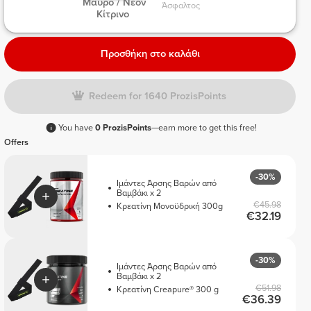
 Μαύρο / Νέον 
Άσφαλτος 
Μπλ
Κίτρινο 
Προσθήκη στο καλάθι
Redeem for 1640 ProzisPoints
You have
0 ProzisPoints
—earn more to get this free!
Offers
-30%
Ιμάντες Άρσης Βαρών από
Βαμβάκι x 2
€45.98
Κρεατίνη Μονοϋδρική 300g
€32.19
-30%
Ιμάντες Άρσης Βαρών από
Βαμβάκι x 2
€51.98
Κρεατίνη Creapure® 300 g
€36.39