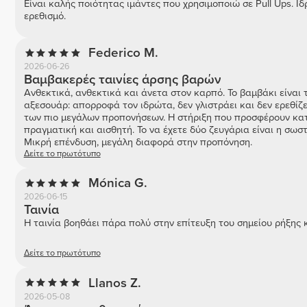
Είναι καλής ποιότητας ιμάντες που χρησιμοποιώ σε Pull Ups. Ι
ερεθισμό.
Federico M.
2026-06-26
Βαμβακερές ταινίες άρσης βαρών
Ανθεκτικά, ανθεκτικά και άνετα στον καρπό. Το βαμβάκι είναι τ
αξεσουάρ: απορροφά τον ιδρώτα, δεν γλιστράει και δεν ερεθίζε
των πιο μεγάλων προπονήσεων. Η στήριξη που προσφέρουν κατά
πραγματική και αισθητή. Το να έχετε δύο ζευγάρια είναι η σωστ
Μικρή επένδυση, μεγάλη διαφορά στην προπόνηση.
Δείτε το πρωτότυπο
Mónica G.
2026-06-15
Ταινία
Η ταινία βοηθάει πάρα πολύ στην επίτευξη του σημείου ρήξης κ
Δείτε το πρωτότυπο
Llanos Z.
2026-05-08