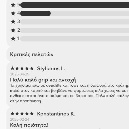
5
4
3
2
1
Κριτικές πελατών
Stylianos L.
2026-04-25
Πολύ καλό grip και αντοχή
Τα χρησιμοποιώ σε deadlifts και rows και η διαφορά στο κράτημ
καλά στον καρπό και βοηθάνε να φορτώσεις κιλά χωρίς να σε περ
ανθεκτικό και άνετο ακόμα και σε βαριά σετ. Πολύ καλή επιλογ
στην προπόνηση.
Konstantinos K.
2026-02-24
Καλή ποιότητα!