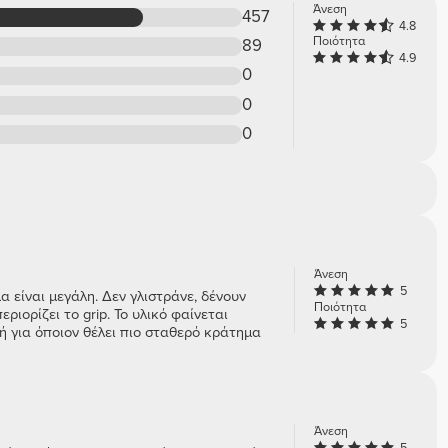
Άνεση
457
4.8
Ποιότητα
89
4.9
0
0
0
Άνεση
5
α είναι μεγάλη. Δεν γλιστράνε, δένουν
Ποιότητα
ιορίζει το grip. Το υλικό φαίνεται
5
ή για όποιον θέλει πιο σταθερό κράτημα
Άνεση
5