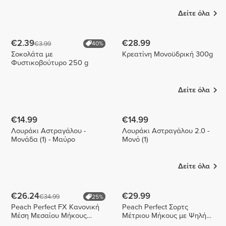
Δείτε όλα
€2.39
€28.99
€3.99
40%
Σοκολάτα με
Κρεατίνη Μονοϋδρική 300g
Φυστικοβούτυρο 250 g
Δείτε όλα
€14.99
€14.99
Λουράκι Αστραγάλου -
Λουράκι Αστραγάλου 2.0 -
Μονάδα (1) - Μαύρο
Μονό (1)
Δείτε όλα
€26.24
€29.99
€34.99
25%
Peach Perfect FX Κανονική
Peach Perfect Σορτς
Μέση Μεσαίου Μήκους
Μέτριου Μήκους με Ψηλή
Σορτς
Μέση