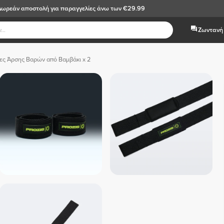
Δωρεάν αποστολή
για παραγγελίες άνω των €29.99
Ζωντανή 
ες Άρσης Βαρών από Βαμβάκι x 2