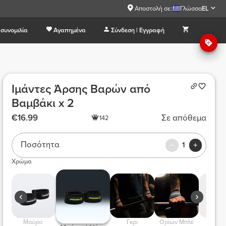
Αποστολή σε:
Γλώσσα
EL
συνομιλία
Αγαπημένα
Σύνδεση | Εγγραφή
Ιμάντες Άρσης Βαρών από
Βαμβάκι x 2
€16.99
Σε απόθεμα
142
Ποσότητα
1
Χρώμα
 Μαύρο  
 Γκρι 
 Ορίων Μπλε 
 Πριγκιπικό 