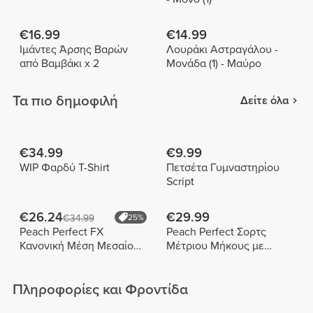
€16.99
€14.99
Ιμάντες Άρσης Βαρών
Λουράκι Αστραγάλου -
από Βαμβάκι x 2
Μονάδα (1) - Μαύρο
Τα πιο δημοφιλή
Δείτε όλα
€34.99
€9.99
WIP Φαρδύ T-Shirt
Πετσέτα Γυμναστηρίου
Script
€26.24
€29.99
€34.99
25%
Peach Perfect FX
Peach Perfect Σορτς
Κανονική Μέση Μεσαίου
Μέτριου Μήκους με
Μήκους Σορτς
Ψηλή Μέση
Πληροφορίες και Φροντίδα