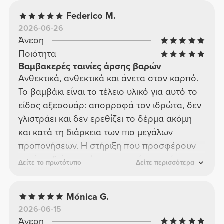
Federico M.
2026-06-26
Άνεση
Ποιότητα
Βαμβακερές ταινίες άρσης βαρών
Ανθεκτικά, ανθεκτικά και άνετα στον καρπό.
Το βαμβάκι είναι το τέλειο υλικό για αυτό το
είδος αξεσουάρ: απορροφά τον ιδρώτα, δεν
γλιστράει και δεν ερεθίζει το δέρμα ακόμη
και κατά τη διάρκεια των πιο μεγάλων
προπονήσεων. Η στήριξη που προσφέρουν
κατά τη διάρκεια έντονων κινήσεων είναι
Δείτε το πρωτότυπο
Δείτε περισσότερα
πραγματική και αισθητή. Το να έχετε δύο
ζευγάρια είναι η σωστή επιλογή για να τα
Mónica G.
έχετε πάντα έτοιμα. Μικρή επένδυση, μεγάλη
2026-06-15
διαφορά στην προπόνηση.
Άνεση