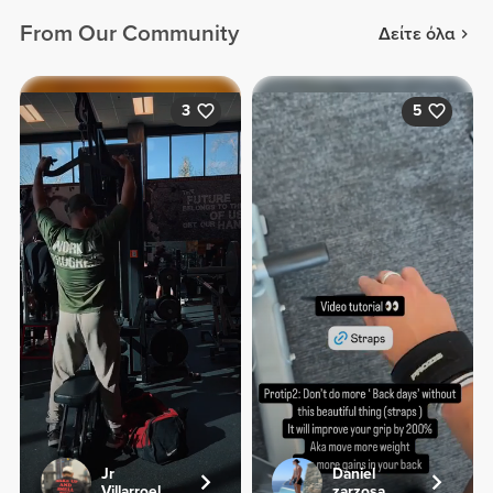
From Our Community
Δείτε όλα
3
5
Jr
Daniel
Villarroel
zarzosa