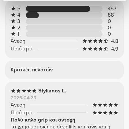
5
457
4
88
3
0
2
0
1
0
Άνεση
4.8
Ποιότητα
4.9
Κριτικές πελατών
Stylianos L.
2026-04-25
Άνεση
Ποιότητα
Πολύ καλό grip και αντοχή
Τα χρησιμοποιώ σε deadlifts και rows και η