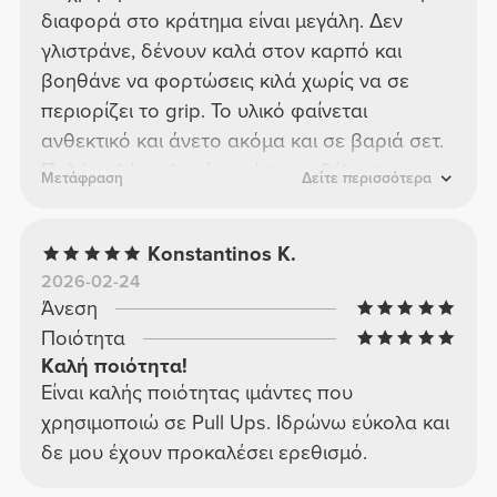
διαφορά στο κράτημα είναι μεγάλη. Δεν
γλιστράνε, δένουν καλά στον καρπό και
βοηθάνε να φορτώσεις κιλά χωρίς να σε
περιορίζει το grip. Το υλικό φαίνεται
ανθεκτικό και άνετο ακόμα και σε βαριά σετ.
Πολύ καλή επιλογή για όποιον θέλει πιο
Μετάφραση
Δείτε περισσότερα
σταθερό κράτημα στην προπόνηση.
Konstantinos K.
2026-02-24
Άνεση
Ποιότητα
Καλή ποιότητα!
Είναι καλής ποιότητας ιμάντες που
χρησιμοποιώ σε Pull Ups. Ιδρώνω εύκολα και
δε μου έχουν προκαλέσει ερεθισμό.