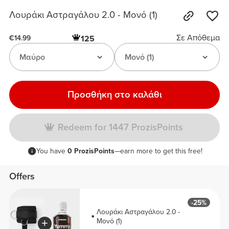
Λουράκι Αστραγάλου 2.0 - Μονό (1)
Σε Απόθεμα
125
€14.99
Μαύρο
Μονό (1)
Προσθήκη στο καλάθι
Redeem for 1447 ProzisPoints
You have
0 ProzisPoints
—earn more to get this free!
Offers
-25%
Λουράκι Αστραγάλου 2.0 -
Μονό (1)