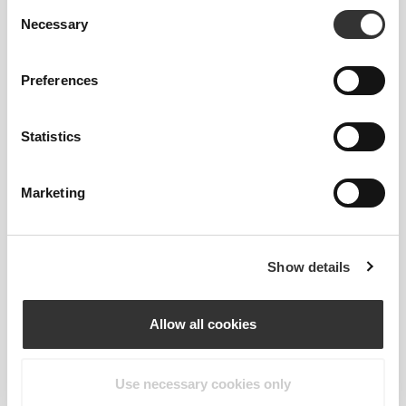
Πληροφορίες και Φροντίδα
Consent
Necessary
Selection
Συνολικές κριτικές
Preferences
4.9
(34 κριτικές)
Statistics
From Our Community
Δείτε όλα
Marketing
1
Show details
Allow all cookies
Use necessary cookies only