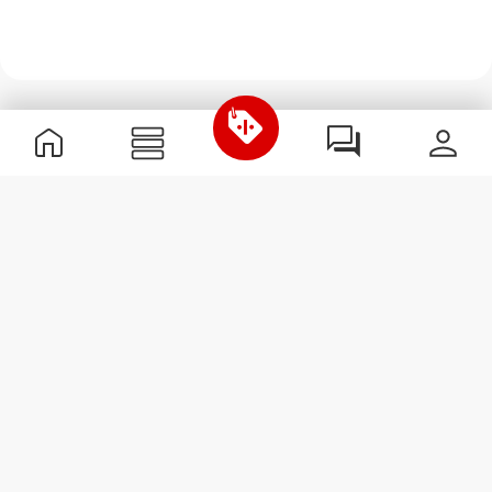
Χρήσιμες Πληροφορίες
Γίνε μέλος της ομάδας μας
Γίνε Συνεργάτης
Όροι & Προϋποθέσεις
Εξυπηρέτηση Πελατών
Εγγραφείτε στο Newsletter
Λάβετε νέα και προσφορές
στο email σας.
Εγγραφή
#ExceedYourself