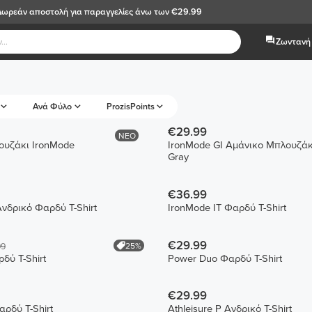
Δωρεάν αποστολή
για παραγγελίες άνω των €29.99
Ζωντανή 
Ανά Φύλο
ProzisPoints
€29.99
ΝΕΟ
ουζάκι IronMode
IronMode GI Αμάνικο Μπλουζάκι
Gray
€36.99
Ανδρικό Φαρδύ T-Shirt
IronMode IT Φαρδύ T-Shirt
€29.99
25%
99
δύ T-Shirt
Power Duo Φαρδύ T-Shirt
€29.99
ρδύ T-Shirt
Athleisure P Ανδρικό T-Shirt