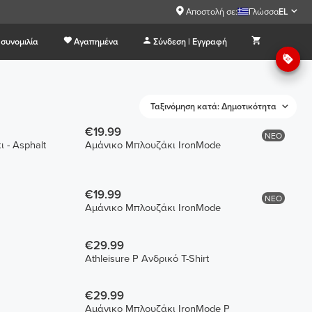
Αποστολή σε:
Γλώσσα
EL
συνομιλία
Αγαπημένα
Σύνδεση | Εγγραφή
Ταξινόμηση κατά: Δημοτικότητα
€19.99
ΝΕΟ
 - Asphalt
Αμάνικο Μπλουζάκι IronMode
€19.99
ΝΕΟ
Αμάνικο Μπλουζάκι IronMode
€29.99
Athleisure P Ανδρικό T-Shirt
€29.99
Αμάνικο Μπλουζάκι IronMode P