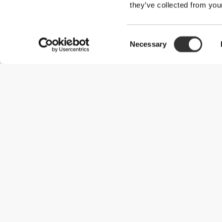
they’ve collected from your
Consent
Necessary
Selection
Χρήσιμες Πληροφορίες
Γίνε μέλος της ομάδας μας
Γίνε Συνεργάτης
Όροι & Προϋποθέσεις
Εξυπηρέτηση Πελατών