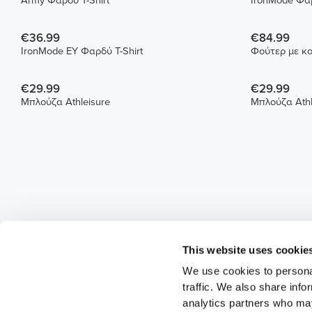
Army Φαρδύ T-Shirt
IronMode Φαρ
€36.99
€84.99
IronMode EY Φαρδύ T-Shirt
€29.99
€29.99
Μπλούζα Athleisure
Μπλούζα Athl
This website uses cookie
We use cookies to personal
traffic. We also share info
analytics partners who may