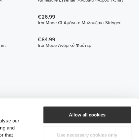
I
Athleisure Essential Ανδρικό Φαρδύ T-Shirt
€26.99
IronMode GI Αμάνικο Μπλουζάκι Stringer
€84.99
irt
IronMode Ανδρικό Φούτερ
Allow all cookies
alyse our
ing and
r that
Use necessary cookies only