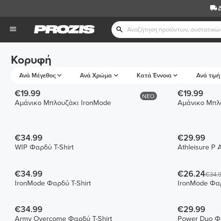
Κορυφή
Ανά Μέγεθος
Ανά Χρώμα
Κατά Έννοια
Ανά τιμή
€19.99
€19.99
ΝΕΟ
Αμάνικο Μπλουζάκι IronMode
Αμάνικο Μπλ
€34.99
€29.99
WIP Φαρδύ T-Shirt
Athleisure P 
€34.99
€26.24
€34.
IronMode Φαρδύ T-Shirt
IronMode Φαρ
€34.99
€29.99
Army Overcome Φαρδύ T-Shirt
Power Duo Φα