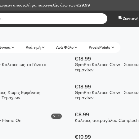
Δωρεάν αποστολή
για παραγγελίες άνω των €29.99
Ζωντανή 
Έννοια
Ανά τιμή
Ανά Φύλο
ProzisPoints
€18.99
 Κάλτσες ως το Γόνατο
GymPro Κάλτσες Crew - Συσκευ
τεμαχίων
€18.99
ες Χωρίς Εμφάνιση -
GymPro Κάλτσες Crew - Συσκευ
 Τεμαχίων
τεμαχίων
€8.99
ΝΕΟ
Κάλτσες Crew Flame On
Κάλτσες αστραγάλου Comptech
€10.99