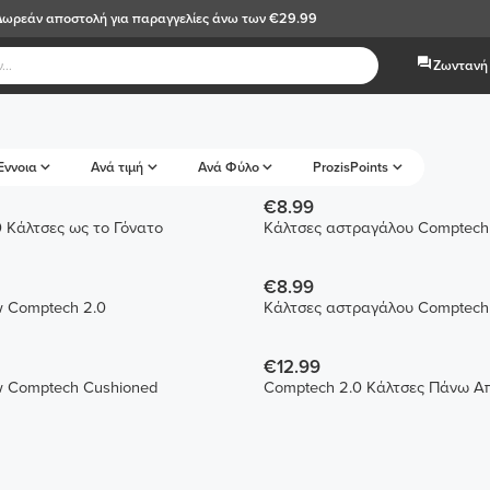
Δωρεάν αποστολή
για παραγγελίες άνω των €29.99
Ζωντανή 
Έννοια
Ανά τιμή
Ανά Φύλο
ProzisPoints
€8.99
 Κάλτσες ως το Γόνατο
Κάλτσες αστραγάλου Comptech
€8.99
Κάλτσες Crew Comptech 2.0
Κάλτσες αστραγάλου Comptech
€12.99
Κάλτσες Crew Comptech Cushioned
Comptech 2.0 Κάλτσες Πάνω Α