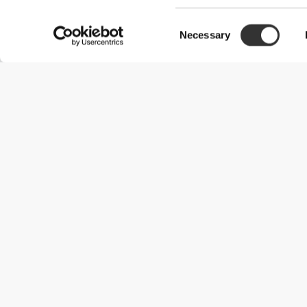
Consent
Necessary
Selection
Χρήσιμες Πληροφορίες
Γίνε μέλος της ομάδας μας
Γίνε Συνεργάτης
Όροι & Προϋποθέσεις
Εξυπηρέτηση Πελατών
Επιλογές αποστολής