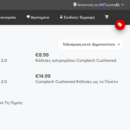
Αποστολή σε:
Γλώσσα
EL
συνομιλία
Αγαπημένα
Σύνδεση | Εγγραφή
Ταξινόμηση κατά: Δημοτικότητα
€8.99
 2.0
Κάλτσες αστραγάλου Comptech Cushioned
€14.99
 2.0
Comptech Cushioned Κάλτσες ως το Γόνατο
πό Τη Γάμπα