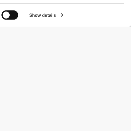
Show details
#ExceedYourself
Μέθοδοι Πληρωμής