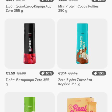
Σιρόπι Σοκολάτας-Καραμέλας
Mini Protein Cocoa Puffies
Zero 355 g
250 g
€3.59
€3.99
10%
€3.14
€3.49
10%
Σιρόπι Βατόμουρο Zero 355
Zero Σιρόπι Σοκολάτα-
g
Καρύδα 355 g