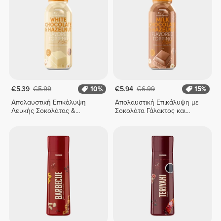
€5.39
€5.99
10%
€5.94
€6.99
15%
Απολαυστική Επικάλυψη
Απολαυστική Επικάλυψη με
Λευκής Σοκολάτας &
Σοκολάτα Γάλακτος και
Φουντουκιού 250 γρ
Φουντούκι 250 γρ