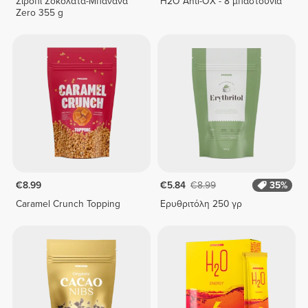
Σιρόπι Σοκολάτα-Μπανάνα
H2O Anti-OX - 8 μπαστούνια
Zero 355 g
€8.99
€5.84
€8.99
35%
Caramel Crunch Topping
Ερυθριτόλη 250 γρ