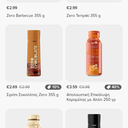
€2.99
€2.99
Zero Barbecue 355 g
Zero Teriyaki 355 g
€2.69
€2.99
10%
€3.59
€5.98
40%
Σιρόπι Σοκολάτας Zero 355 g
Απολαυστική Επικάλυψη
Καραμέλας με Αλάτι 250 γρ