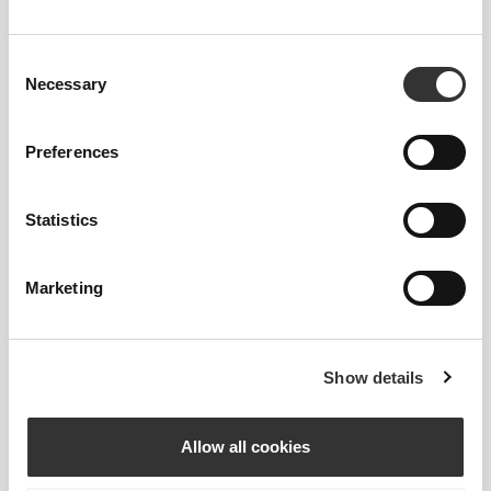
Consent
Necessary
Selection
Preferences
Statistics
€2.99
€2.79
€3.99
30%
Zero Chipotle Ranch 355 g
H2O Digestive - 8 sticks
Marketing
Show details
Allow all cookies