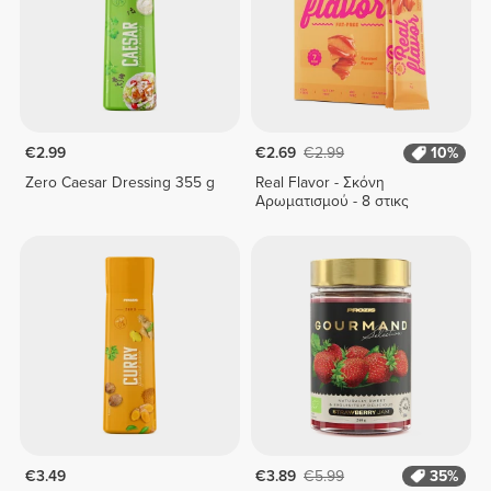
€2.99
€2.69
€2.99
10%
Zero Caesar Dressing 355 g
Real Flavor - Σκόνη
Αρωματισμού - 8 στικς
€3.49
€3.89
€5.99
35%