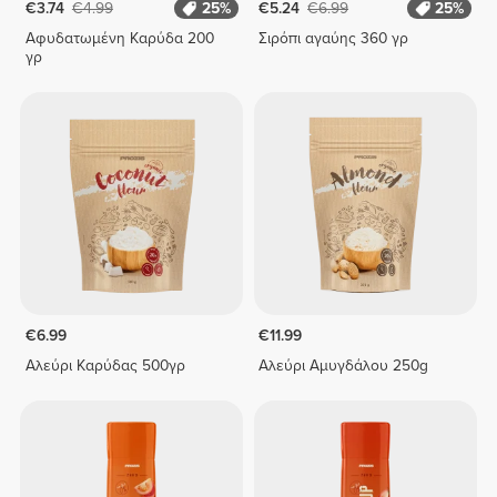
€3.74
€4.99
25%
€5.24
€6.99
25%
Αφυδατωμένη Καρύδα 200
Σιρόπι αγαύης 360 γρ
γρ
€6.99
€11.99
Αλεύρι Καρύδας 500γρ
Αλεύρι Αμυγδάλου 250g