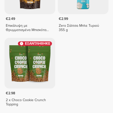
€2.49
€2.99
Επικάλυψη με
Zero Σάλτσα Μπλε Τυριού
Θρυμματισμένα Μπισκότα
355 g
Σοκολάτας
ΕΞΑΝΤΛΗΘΗΚΕ
€2.98
2 x Choco Cookie Crunch
Topping