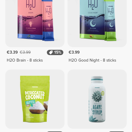
€3.39
€3.99
15%
€3.99
H2O Brain - 8 sticks
H2O Good Night - 8 sticks