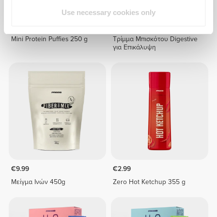
Use necessary cookies only
€8.99
€9.99
10%
€2.99
Mini Protein Puffies 250 g
Τρίμμα Μπισκότου Digestive
για Επικάλυψη
€9.99
€2.99
Μείγμα Ινών 450g
Zero Hot Ketchup 355 g