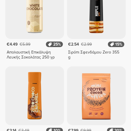
€4.49
€5.99
25%
€2.54
€2.99
15%
Απολαυστική Επικάλυψη
Σιρόπι Σφενδάμου Zero 355
Λευκής Σοκολάτας 250 γρ
g
€3.14
€3.49
10%
€7.99
€9.99
20%