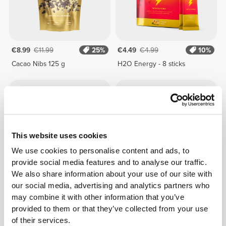
€8.99
€11.99
25%
€4.49
€4.99
10%
Cacao Nibs 125 g
H2O Energy - 8 sticks
This website uses cookies
We use cookies to personalise content and ads, to
provide social media features and to analyse our traffic.
We also share information about your use of our site with
our social media, advertising and analytics partners who
€2.79
€3.99
30%
€2.69
€2.99
10%
may combine it with other information that you’ve
H2O Immune - 8 sticks
Σιρόπι Μηδέν Μήλο και
provided to them or that they’ve collected from your use
Κανέλα 355 g
of their services.