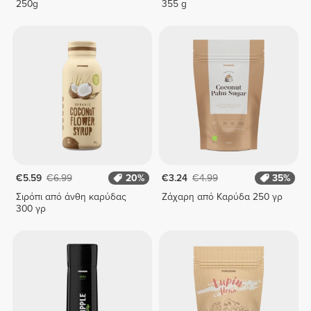
250g
355 g
€5.59
€6.99
20%
€3.24
€4.99
35%
Σιρόπι από άνθη καρύδας
Ζάχαρη από Καρύδα 250 γρ
300 γρ