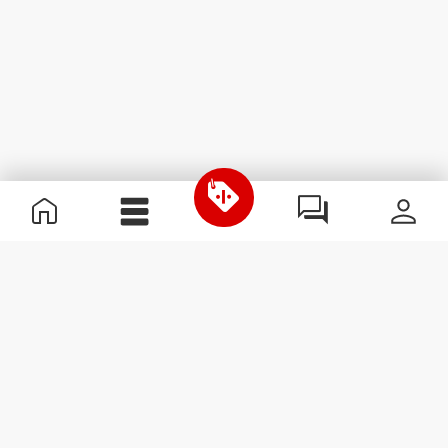
Χρήσιμες Πληροφορίες
Γίνε μέλος της ομάδας μας
Γίνε Συνεργάτης
Όροι & Προϋποθέσεις
Εξυπηρέτηση Πελατών
Εγγραφείτε στο Newsletter