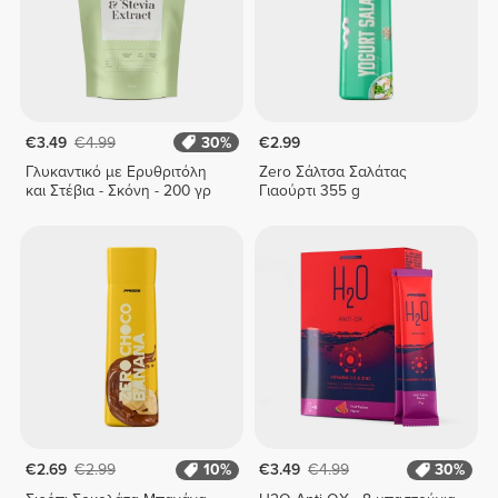
€3.49
€4.99
30%
€2.99
Γλυκαντικό με Ερυθριτόλη
Zero Σάλτσα Σαλάτας
και Στέβια - Σκόνη - 200 γρ
Γιαούρτι 355 g
€2.69
€2.99
10%
€3.49
€4.99
30%