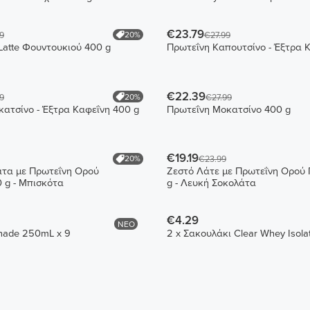
€23.79
20%
9
€27.99
Latte Φουντουκιού 400 g
Πρωτεΐνη Καπουτσίνο - Έξτρα 
€22.39
20%
9
€27.99
ατσίνο - Έξτρα Καφεΐνη 400 g
Πρωτεΐνη Μοκατσίνο 400 g
€19.19
20%
€23.99
άτα με Πρωτεΐνη Ορού
Ζεστό Λάτε με Πρωτεΐνη Ορού 
 g - Μπισκότα
g - Λευκή Σοκολάτα
€4.29
ΝΕΟ
nade 250mL x 9
2 x Σακουλάκι Clear Whey Isola