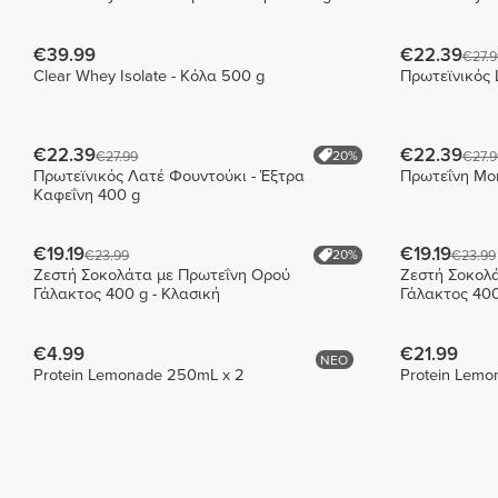
€39.99
€22.39
€27.9
Clear Whey Isolate - Κόλα 500 g
Πρωτεϊνικός 
€22.39
€22.39
20%
€27.99
€27.9
Πρωτεϊνικός Λατέ Φουντούκι - Έξτρα
Πρωτεΐνη Μοκ
Καφεΐνη 400 g
€19.19
€19.19
20%
€23.99
€23.99
Ζεστή Σοκολάτα με Πρωτεΐνη Ορού
Ζεστή Σοκολ
Γάλακτος 400 g - Κλασική
Γάλακτος 400
€4.99
€21.99
ΝΕΟ
Protein Lemonade 250mL x 2
Protein Lemo