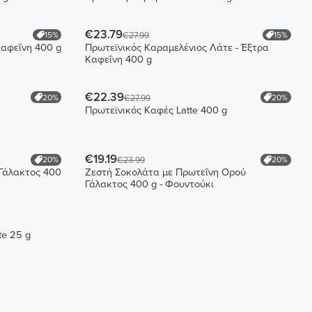
€23.79
15%
15%
€27.99
Καφεΐνη 400 g
Πρωτεϊνικός Καραμελένιος Λάτε - Έξτρα
Καφεΐνη 400 g
€22.39
20%
20%
€27.99
Πρωτεϊνικός Καφές Latte 400 g
€19.19
20%
20%
€23.99
Γάλακτος 400
Ζεστή Σοκολάτα με Πρωτεΐνη Ορού
Γάλακτος 400 g - Φουντούκι
te 25 g