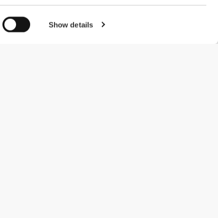
Show details
#ExceedYourself
Μέθοδοι Πληρωμής