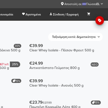
Αποστολή σε:
Γλώσσα
EL
συνομιλία
Αγαπημένα
Σύνδεση | Εγγραφή
Ταξινόμηση κατά: Δημοτικότητα
€39.99
30%
οδάκινο 500 g
Clear Whey Isolate - Πάσιον Φρουτ 500 g
€24.99
67
left
25%
ΝΕΟ
 500 g
Αντικατάστατο Γεύματος 800 g
€39.99
15%
Clear Whey Isolate - Ανανάς 500 g
€23.79
15%
€27.99
 g
Πρωτεΐνη Καραμέλα Λάτε 400 g