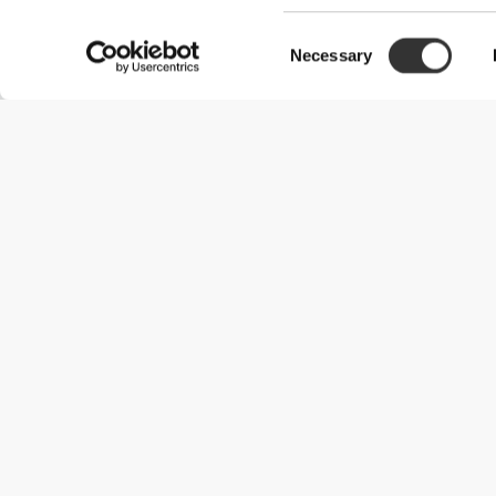
Consent
Necessary
Selection
Χρήσιμες Πληροφορίες
Γίνε μέλος της ομάδας μας
Γίνε Συνεργάτης
Όροι & Προϋποθέσεις
Εξυπηρέτηση Πελατών
Επιλογές αποστολής