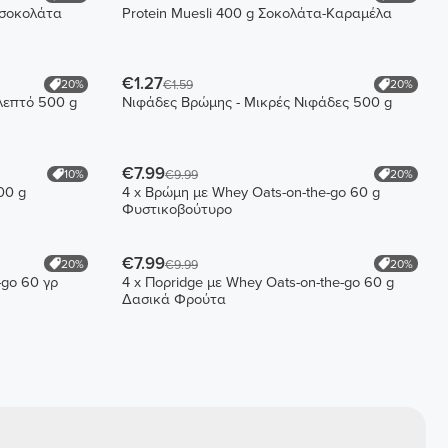
 σοκολάτα
Protein Muesli 400 g Σοκολάτα-Καραμέλα
€1.27
20%
20%
€1.59
λεπτό 500 g
Νιφάδες Βρώμης - Μικρές Νιφάδες 500 g
€7.99
10%
20%
€9.99
00 g
4 x Βρώμη με Whey Oats-on-the-go 60 g
Φυστικοβούτυρο
€7.99
20%
20%
€9.99
-go 60 γρ
4 x Πορridge με Whey Oats-on-the-go 60 g
Δασικά Φρούτα