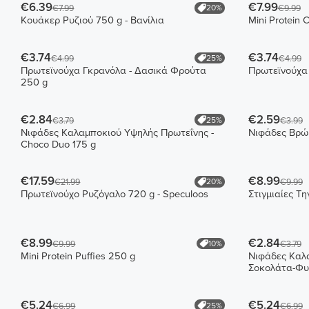
€6.39
€7.99
20%
€7.99
€9.99
Κουάκερ Ρυζιού 750 g - Βανίλια
Mini Protein 
€3.74
€3.74
25%
€4.99
€4.99
Πρωτεϊνούχα Γκρανόλα - Δασικά Φρούτα
Πρωτεϊνούχα
250 g
€2.84
€2.59
25%
€3.79
€3.99
Νιφάδες Καλαμποκιού Υψηλής Πρωτεΐνης -
Νιφάδες Βρώ
Choco Duo 175 g
€17.59
€8.99
20%
€21.99
€9.99
Πρωτεϊνούχο Ρυζόγαλο 720 g - Speculoos
Στιγμιαίες Τη
€8.99
€2.84
10%
€9.99
€3.79
Mini Protein Puffies 250 g
Νιφάδες Καλα
Σοκολάτα-Φυσ
€5.24
€5.24
25%
€6.99
€6.99