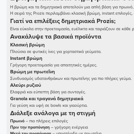
Η βρώμη και τα δημητριακά αποτελούν μια απλή βάση για πρωινό, 
Η σειρά της Prozis περιλαμβάνει κλασική βρώμη, instant επιλογές
Γιατί να επιλέξεις δημητριακά Prozis;
Είναι εύκολα στην προετοιμασία, ευέλικτα και ταιριάζουν σε κάθε
Ανακάλυψε τα βασικά προϊόντα
Κλασική βρώμη
Πλούσια σε φυτικές ίνες για χορταστικά γεύματα.
Instant βρώμη
Γρήγορη προετοιμασία για απαιτητικές ημέρες.
Βρώμη με πρωτεΐνη
Συνδυασμός υδατανθράκων και πρωτεΐνης για πιο πλήρες γεύμα.
Αλεύρι ρυζιού
Ελαφριά και εύπεπτη βάση για συνταγές.
Granola και τραγανά δημητριακά
Για γεύση και υφή σε bowls και γιαούρτια.
Διάλεξε ανάλογα με τη στιγμή
Πρωινό
– πιο πλήρεις επιλογές
Πριν την προπόνηση
– γρήγορη ενέργεια
Μετά την προπόνηση
– υποστήριξη με πρωτεΐνη