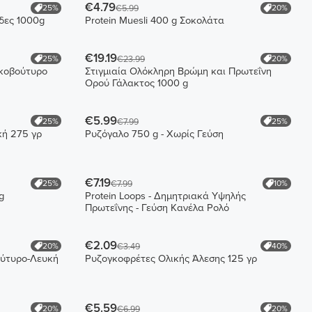
€4.79
25%
20%
€5.99
δες 1000g
Protein Muesli 400 g Σοκολάτα
€19.19
25%
20%
€23.99
ικοβούτυρο
Στιγμιαία Ολόκληρη Βρώμη και Πρωτεΐνη
Ορού Γάλακτος 1000 g
€5.99
25%
25%
€7.99
κή 275 γρ
Ρυζόγαλο 750 g - Χωρίς Γεύση
€7.19
25%
10%
€7.99
g
Protein Loops - Δημητριακά Υψηλής
Πρωτεΐνης - Γεύση Κανέλα Ρολό
€2.09
20%
40%
€3.49
ούτυρο-Λευκή
Ρυζογκοφρέτες Ολικής Άλεσης 125 γρ
€5.59
20%
20%
€6.99