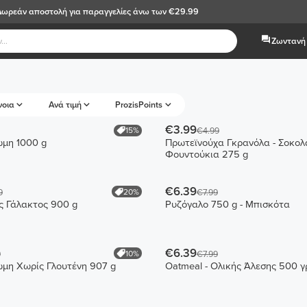
Δωρεάν αποστολή
για παραγγελίες άνω των €29.99
Ζωντανή 
νοια
Ανά τιμή
ProzisPoints
€3.99
15%
€4.99
ώμη 1000 g
Πρωτεϊνούχα Γκρανόλα - Σοκολ
Φουντούκια 275 g
€6.39
20%
9
€7.99
ς Γάλακτος 900 g
Ρυζόγαλο 750 g - Μπισκότα
€6.39
10%
9
€7.99
ώμη Χωρίς Γλουτένη 907 g
Oatmeal - Ολικής Άλεσης 500 γ