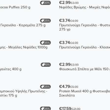
€2.99
20%
€3.99
Cocoa Puffies 250 g
Νιφάδες Βρώμης - Μικρές Νιφά
€3.74
25%
€4.99
 Γκρανόλα - Καραμέλα 275 g
Πρωτεϊνούχα Γκρανόλα - Φυστ
275 γρ
€3.74
35%
€4.99
μης - Μεγάλες Νιφάδες 1000g
Πρωτεϊνούχα Γκρανόλα - Κλασι
€2.99
10%
€3.99
γανίτες 400 g
Φουσκωτά Σπέλτα με Μέλι 150 
€4.79
25%
€5.99
μποκιού Υψηλής Πρωτεΐνης -
Protein Muesli 400 g Φυστικοβ
τίκι 175 g
Σοκολάτα
€17.59
25%
€21.99