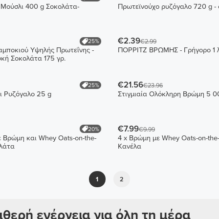
Μούσλι 400 g Σοκολάτα-
Πρωτεϊνούχο ρυζόγαλο 720 g -
€2.39
25%
€2.99
μποκιού Υψηλής Πρωτεΐνης -
ΠΟΡΡΙΤΖ ΒΡΩΜΗΣ - Γρήγορο 1 
κή Σοκολάτα 175 γρ.
€21.56
25%
€23.96
ι Ρυζόγαλο 25 g
Στιγμιαία Ολόκληρη Βρώμη 5 0
€7.99
20%
€9.99
ε Βρώμη και Whey Oats-on-the-
4 x Βρώμη με Whey Oats-on-the
ολάτα
Κανέλα
1
2
θερή ενέργεια για όλη τη μέρα