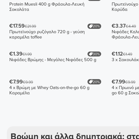
Protein Muesli 400 g Φράουλα-Λευκή
Πρωτεϊνούχο 
Σοκολάτα
Καρύδα
€17.59
€3.37
20%
€21.99
€4.49
Πρωτεϊνούχο ρυζόγαλο 720 g - γεύση
Νιφάδες Καλα
καραμέλα toffee
Φράουλα-Λευ
€1.39
€1.12
30%
€1.99
€1.49
Νιφάδες Βρώμης - Μεγάλες Νιφάδες 500 g
3 x Σακουλάκ
€7.99
€7.99
20%
€9.99
€9.99
4 x Βρώμη με Whey Oats-on-the-go 60 g
4 x Πρωινό μ
Καραμέλα
go 60 g Σοκ
Βρώμη και άλλα δημητριακά: στα