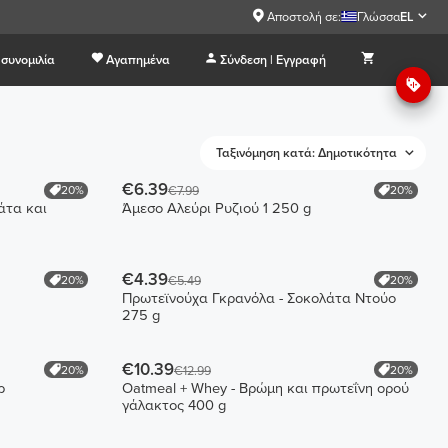
Αποστολή σε:
Γλώσσα
EL
συνομιλία
Αγαπημένα
Σύνδεση | Εγγραφή
Ταξινόμηση κατά: Δημοτικότητα
€6.39
20%
20%
€7.99
άτα και
Άμεσο Αλεύρι Ρυζιού 1 250 g
€4.39
20%
20%
€5.49
Πρωτεϊνούχα Γκρανόλα - Σοκολάτα Ντούο
275 g
€10.39
20%
20%
€12.99
ρ
Oatmeal + Whey - Βρώμη και πρωτεΐνη ορού
γάλακτος 400 g