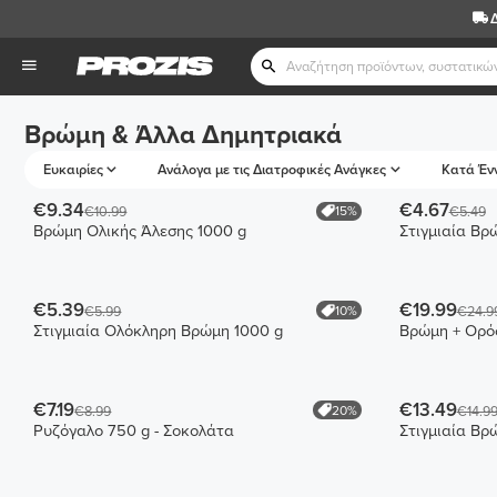
Βρώμη & Άλλα Δημητριακά
Ευκαιρίες
Ανάλογα με τις Διατροφικές Ανάγκες
Κατά Έν
€9.34
€4.67
15%
€10.99
€5.49
Βρώμη Ολικής Άλεσης 1000 g
Στιγμιαία Βρ
€5.39
€19.99
10%
€5.99
€24.9
Στιγμιαία Ολόκληρη Βρώμη 1000 g
Βρώμη + Ορό
€7.19
€13.49
20%
€8.99
€14.9
Ρυζόγαλο 750 g - Σοκολάτα
Στιγμιαία Βρ