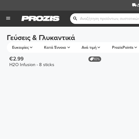
Γεύσεις & Γλυκαντικά
Ευκαιρίες
Κατά Έννοια
Ανά τιμή
ProzisPoints
€2.99
10%
H2O Infusion - 8 sticks