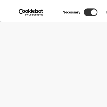
Consent
Necessary
Selection
Χρήσιμες Πληροφορίες
Γίνε μέλος της ομάδας μας
Γίνε Συνεργάτης
Όροι & Προϋποθέσεις
Εξυπηρέτηση Πελατών
Επιλογές αποστολής