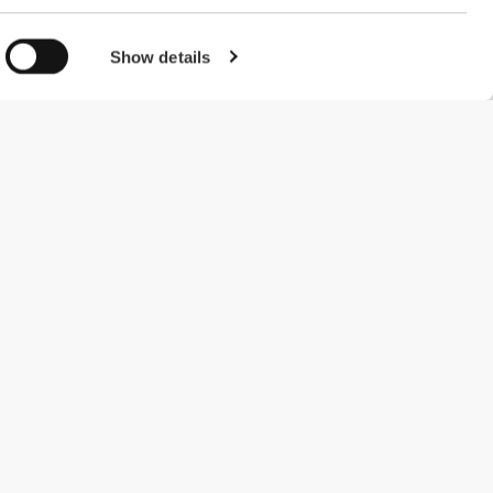
Show details
#ExceedYourself
Μέθοδοι Πληρωμής