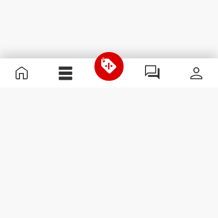
Χρήσιμες Πληροφορίες
Γίνε μέλος της ομάδας μας
Γίνε Συνεργάτης
Όροι & Προϋποθέσεις
Εξυπηρέτηση Πελατών
Εγγραφείτε στο Newsletter
Λάβετε νέα και προσφορές
στο email σας.