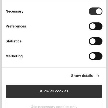
Consent
Necessary
Selection
Preferences
€6.79
€7.99
15%
€1.35
€1.69
20%
Statistics
Probiotic Yogurt Starter Mix -
Λιναρόσπορος Καφέ 200 γρ
8 sticks
Marketing
Show details
Allow all cookies
Use necessary cookies only