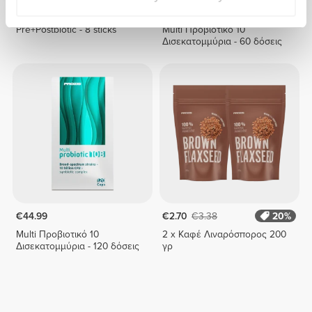
€9.99
€24.99
Pre+Postbiotic - 8 sticks
Multi Προβιοτικό 10
Δισεκατομμύρια - 60 δόσεις
€44.99
€2.70
€3.38
20%
Multi Προβιοτικό 10
2 x Καφέ Λιναρόσπορος 200
Δισεκατομμύρια - 120 δόσεις
γρ