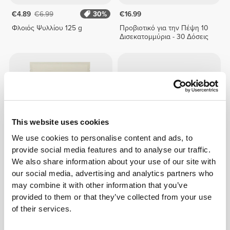
€4.89
€6.99
30%
€16.99
Φλοιός Ψυλλίου 125 g
Προβιοτικό για την Πέψη 10
Δισεκατομμύρια - 30 Δόσεις
This website uses cookies
We use cookies to personalise content and ads, to
provide social media features and to analyse our traffic.
We also share information about your use of our site with
€9.99
€13.99
our social media, advertising and analytics partners who
Μείγμα Ινών 450g
Glucomannan - Konjac
may combine it with other information that you’ve
Mannan 150 g
provided to them or that they’ve collected from your use
of their services.