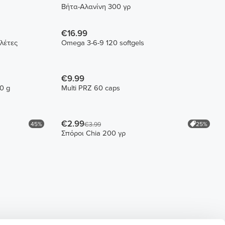
Βήτα-Αλανίνη 300 γρ
€16.99
λέτες
Omega 3-6-9 120 softgels
€9.99
0 g
Multi PRZ 60 caps
€2.99
45%
25%
€3.99
Σπόροι Chia 200 γρ