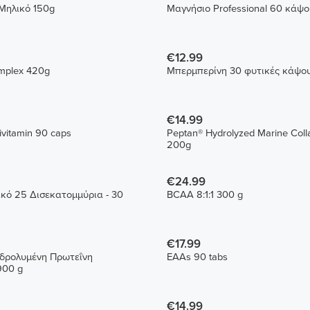
 Μηλικό 150g
Μαγνήσιο Professional 60 κάψο
€12.99
mplex 420g
Μπερμπερίνη 30 φυτικές κάψο
€14.99
tivitamin 90 caps
Peptan® Hydrolyzed Marine Coll
200g
€24.99
κό 25 Δισεκατομμύρια - 30
BCAA 8:1:1 300 g
€17.99
 Υδρολυμένη Πρωτεΐνη
EAAs 90 tabs
900 g
€14.99