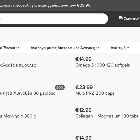
Δωρεάν αποστολή
για παραγγελίες άνω των €29.99
Ζωντανή 
ά Έννοια
Ανάλογα με τις Διατροφικές Ανάγκες
Ανά τιμή
€14.99
μαλακές κάψουλες
Omega 3 1000 120 softgels
€23.99
30%
ίτητα Αμινοξέα 30 μερίδες
Multi PRZ 200 caps
€12.99
ι Μαγνήσιο 300 g
Collagen + Magnesium 180 tabs
€14.99