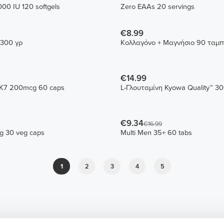
00 IU 120 softgels
Zero EAAs 20 servings
€8.99
 300 γρ
Κολλαγόνο + Μαγνήσιο 90 ταμπ
€14.99
MK7 200mcg 60 caps
L-Γλουταμίνη Kyowa Quality™ 30
€9.34
€16.99
mg 30 veg caps
Multi Men 35+ 60 tabs
1
2
3
4
5