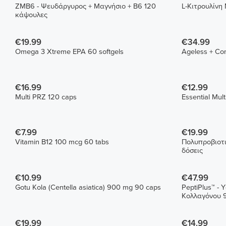
ZMB6 - Ψευδάργυρος + Μαγνήσιο + B6 120
L-Κιτρουλίνη
κάψουλες
€19.99
€34.99
Omega 3 Xtreme EPA 60 softgels
Ageless + Co
€16.99
€12.99
Multi PRZ 120 caps
Essential Mul
€7.99
€19.99
Vitamin B12 100 mcg 60 tabs
Πολυπροβιοτι
δόσεις
€10.99
€47.99
Gotu Kola (Centella asiatica) 900 mg 90 caps
PeptiPlus™ -
Κολλαγόνου 
€19.99
€14.99