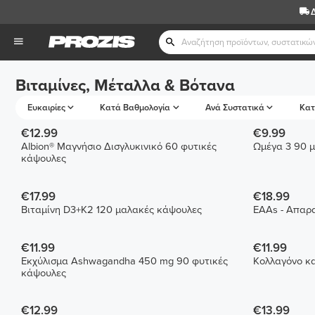
Βιταμίνες, Μέταλλα & Βότανα
Ευκαιρίες
Κατά Βαθμολογία
Ανά Συστατικά
Κατ
€12.99
€9.99
Albion® Μαγνήσιο Δισγλυκινικό 60 φυτικές
Ωμέγα 3 90 
κάψουλες
€17.99
€18.99
Βιταμίνη D3+K2 120 μαλακές κάψουλες
EAAs - Απαρα
€11.99
€11.99
Εκχύλισμα Ashwagandha 450 mg 90 φυτικές
Κολλαγόνο κα
κάψουλες
€12.99
€13.99