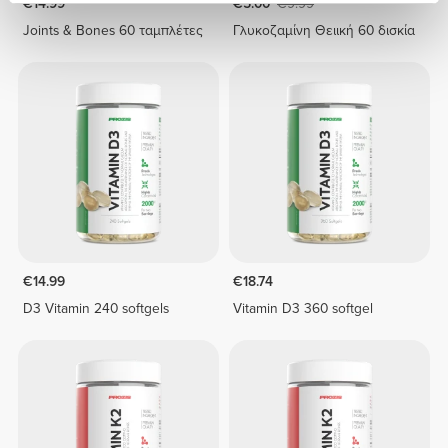
€14.99
€5.00
€9.99
Joints & Bones 60 ταμπλέτες
Γλυκοζαμίνη Θειική 60 δισκία
€14.99
€18.74
D3 Vitamin 240 softgels
Vitamin D3 360 softgel