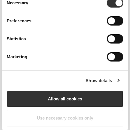
Necessary
Selection
Preferences
Statistics
€6.59
€10.99
40%
€12.99
Γλυκοζαμίνη Θειική 150 γρ
Βιταμίνη D3 Vegan 60
Marketing
φυτικές κάψουλες
50%
790
left
Show details
Allow all cookies
Use necessary cookies only