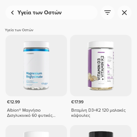
Υγεία των Οστών
Υγεία των Οστών
€12.99
€17.99
Albion® Μαγνήσιο
Βιταμίνη D3+K2 120 μαλακές
Δισγλυκινικό 60 φυτικές
κάψουλες
κάψουλες