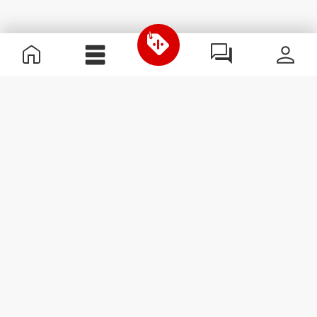
Χρήσιμες Πληροφορίες
Γίνε μέλος της ομάδας μας
Γίνε Συνεργάτης
Όροι & Προϋποθέσεις
Εξυπηρέτηση Πελατών
Εγγραφείτε στο Newsletter
Λάβετε νέα και προσφορές
στο email σας.
Εγγραφή
#ExceedYourself