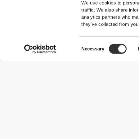
We use cookies to personal
traffic. We also share info
analytics partners who may
they’ve collected from your
Consent
Necessary
Selection
Χρήσιμες Πληροφορίες
Γίνε μέλος της ομάδας μας
Γίνε Συνεργάτης
Όροι & Προϋποθέσεις
Εξυπηρέτηση Πελατών