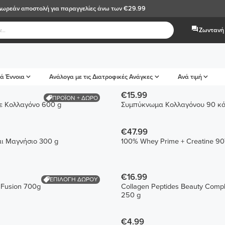
Δωρεάν αποστολή
για παραγγελίες άνω των €29.99
Ζωντανή 
ά Έννοια
Ανάλογα με τις Διατροφικές Ανάγκες
Ανά τιμή
€15.99
ΠΡΟΪΟΝ + ΔΩΡΟ
ε Κολλαγόνο 600 g
Συμπύκνωμα Κολλαγόνου 90 κ
€47.99
ι Μαγνήσιο 300 g
100% Whey Prime + Creatine 9
€16.99
ΕΠΙΛΟΓΗ ΔΩΡΟΥ
 Fusion 700g
Collagen Peptides Beauty Comple
250 g
€4.99