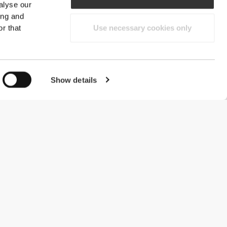
alyse our
ing and
r that
Use necessary cookies only
Show details
#ExceedYourself