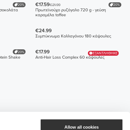
€17.59
20%
20%
€21.99
 σοκολάτα
Πρωτεϊνούχο ρυζόγαλο 720 g - γεύση
καραμέλα toffee
€24.99
Συμπύκνωμα Κολλαγόνου 180 κάψουλες
€17.99
20%
ΕΞΑΝΤΛΗΘΗΚΕ
otein Shake
Anti-Hair Loss Complex 60 κάψουλες
Allow all cookies