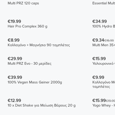
Multi PRZ 120 caps
Essential Mul
€19.99
€34.99
Hair Pro Complex 360 g
100% Hydro B
€8.99
€9.34
€16.99
Κολλαγόνο + Μαγνήσιο 90 ταμπλέτες
Multi Men 35
€29.99
€15.99
Multi PRZ Evo - 30 μερίδες
Υαλουρονικό 
€39.99
€9.99
100% Vegan Mass Gainer 2000g
Κολλαγόνο Μα
ταμπλέτες
€12.99
€15.99
€19.9
10 x Diet Shake για Μείωση Βάρους 20 g
Yogo Whey - H