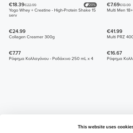
€18.39
€7.69
20%
€22.99
€13.99
Yogo Whey + Creatine - High-Protein Shake 15
Multi Men 18+
serv
€24.99
€41.99
Collagen Creamer 300g
Multi PRZ 40
€7.77
€16.67
Ρόφημα Κολλαγόνου - Ροδάκινο 250 mL x 4
Ρόφημα Κολλα
This website uses cookie