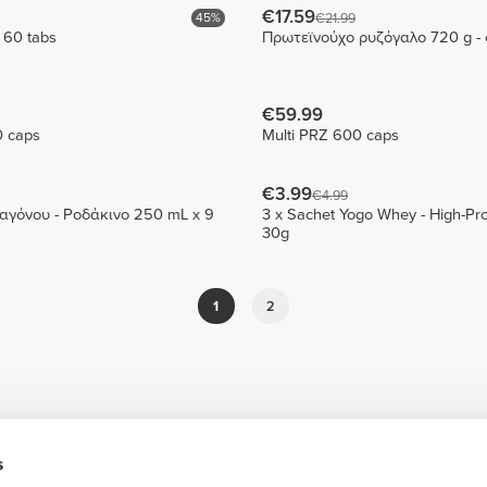
€17.59
45%
€21.99
 60 tabs
Πρωτεϊνούχο ρυζόγαλο 720 g -
€59.99
0 caps
Multi PRZ 600 caps
€3.99
€4.99
γόνου - Ροδάκινο 250 mL x 9
3 x Sachet Yogo Whey - High-Pr
30g
1
2
s