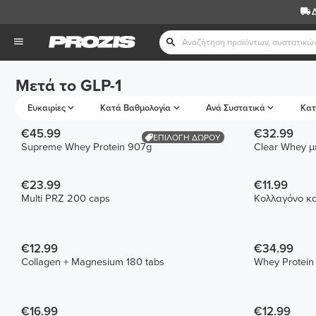
Μετά το GLP-1
Ευκαιρίες
Κατά Βαθμολογία
Ανά Συστατικά
Κατ
€45.99
€32.99
ΕΠΙΛΟΓΗ ΔΩΡΟΥ
Supreme Whey Protein 907g
Clear Whey μ
€23.99
€11.99
Multi PRZ 200 caps
Κολλαγόνο κα
€12.99
€34.99
Collagen + Magnesium 180 tabs
Whey Protein
€16.99
€12.99