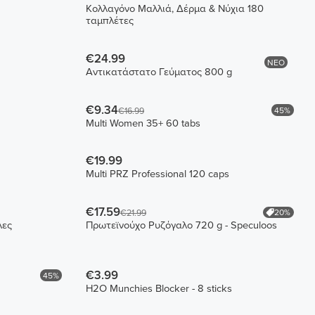
Κολλαγόνο Μαλλιά, Δέρμα & Νύχια 180
ταμπλέτες
€24.99
ΝΕΟ
Αντικατάστατο Γεύματος 800 g
€9.34
45%
€16.99
Multi Women 35+ 60 tabs
€19.99
Multi PRZ Professional 120 caps
€17.59
20%
€21.99
λες
Πρωτεϊνούχο Ρυζόγαλο 720 g - Speculoos
€3.99
45%
H2O Munchies Blocker - 8 sticks