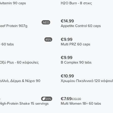
tivitamin 90 caps
H2O Burn - 8 στικς
€14.99
ΝΕΟ
eef Protein 907g
Appetite Control 60 caps
€9.99
45%
+ 60 tabs
Multi PRZ 60 caps
€9.99
Οξύ Plus - 60 κάψουλες
B Complex 90 tabs
€10.99
λλιά, Δέρμα & Νύχια 90
Χρωμίου Πικολινικό 120 κάψου
€7.69
20%
9
€13.99
igh-Protein Shake 15 servings
Multi Women 18+ 60 tabs