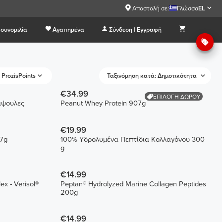
Αποστολή σε:
Γλώσσα
EL
συνομιλία
Αγαπημένα
Σύνδεση | Εγγραφή
ProzisPoints
Ταξινόμηση κατά: Δημοτικότητα
€34.99
ΕΠΙΛΟΓΗ ΔΩΡΟΥ
άψουλες
Peanut Whey Protein 907g
€19.99
07g
100% Υδρολυμένα Πεπτίδια Κολλαγόνου 300
g
€14.99
x - Verisol®
Peptan® Hydrolyzed Marine Collagen Peptides
200g
€14.99