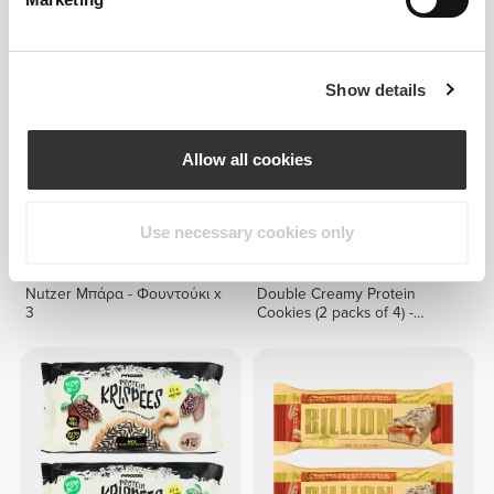
Βατόμουρο x 3
ΑΓΟΡΑΣΕ 2 ΠΑΡΕ 1 ΔΩΡΕΑΝ
Show details
Allow all cookies
Use necessary cookies only
€4.47
€5.98
Nutzer Μπάρα - Φουντούκι x
Double Creamy Protein
3
Cookies (2 packs of 4) -
Lemon Pie Cream