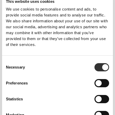
This website uses cookies
We use cookies to personalise content and ads, to
provide social media features and to analyse our traffic.
We also share information about your use of our site with
€3.57
€6.98
our social media, advertising and analytics partners who
Μπάρα Φυστικοβούτυρου με
Golden Protein Cookies -
may combine it with other information that you’ve
Λευκή Σοκολάτα - Λευκή
Thins (2 packs of 14)
provided to them or that they’ve collected from your use
Σοκολάτα x3
of their services.
Consent
Necessary
Selection
Preferences
Statistics
€4.47
€4.47
Nutzer Μπάρα - Κάσιους &
Nutzer Μπάρα - Κάσιους &
Βατόμουρο x 3
Λευκή Σοκολάτα με
Marketing