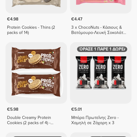
€4.98
€4.47
Protein Cookies - Thins (2
3 x ChocoNuts - Κάσιους &
packs of 14)
Βατόμουρο-Λευκή Σοκολάτα
50 γρ
ΑΓΟΡΑΣΕ 1 ΠΑΡΕ 1 ΔΩΡΕΑΝ
€5.98
€5.01
Double Creamy Protein
Μπάρα Πρωτεΐνης Zero -
Cookies (2 packs of 4) -
Χαμηλή σε Ζάχαρη x 3
Chocolate & Hazelnut Cream