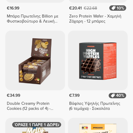
€16.99
€20.41
€22.68
10%
Μπάρα Πρωτεΐνης Billion με
Zero Protein Wafer - Χαμηλή
Φυστικοβούτυρο & Λευκή
Ζάχαρη - 12 μπάρες
Σοκολάτα x 9
€34.99
€7.99
40%
Double Creamy Protein
Βάφλες Υψηλής Πρωτεΐνης
Cookies (12 packs of 4) -
(6 τεμάχια) - Σοκολάτα
Chocolate & Hazelnut Cream
ΑΓΟΡΑΣΕ 1 ΠΑΡΕ 1 ΔΩΡΕΑΝ