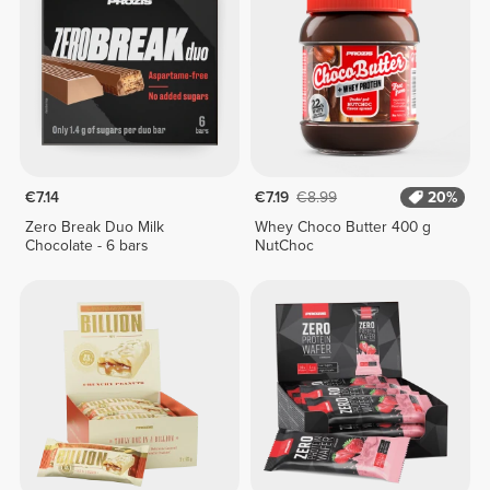
€7.14
€7.19
€8.99
20%
Zero Break Duo Milk
Whey Choco Butter 400 g
Chocolate - 6 bars
NutChoc