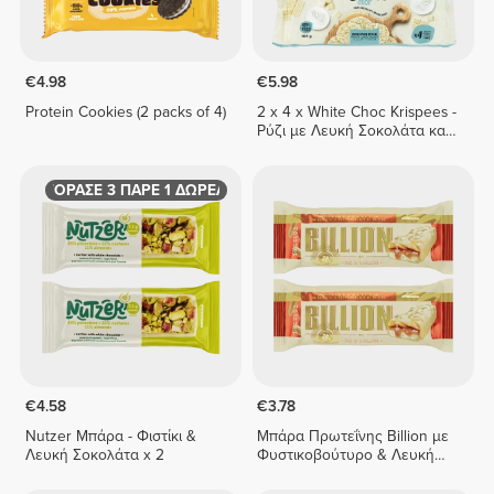
€4.98
€5.98
Protein Cookies (2 packs of 4)
2 x 4 x White Choc Krispees -
Ρύζι με Λευκή Σοκολάτα και
Γεύση Γιαουρτιού 26 g
ΑΓΟΡΑΣΕ 3 ΠΑΡΕ 1 ΔΩΡΕΑΝ
€4.58
€3.78
Nutzer Μπάρα - Φιστίκι &
Μπάρα Πρωτεΐνης Billion με
Λευκή Σοκολάτα x 2
Φυστικοβούτυρο & Λευκή
Σοκολάτα x 2