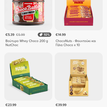
€5.39
€5.99
10%
€14.99
Βούτυρο Whey Choco 200 g
ChocoNuts - Φουντούκι και
NutChoc
Γάλα Choco x 10
€23.99
€39.99