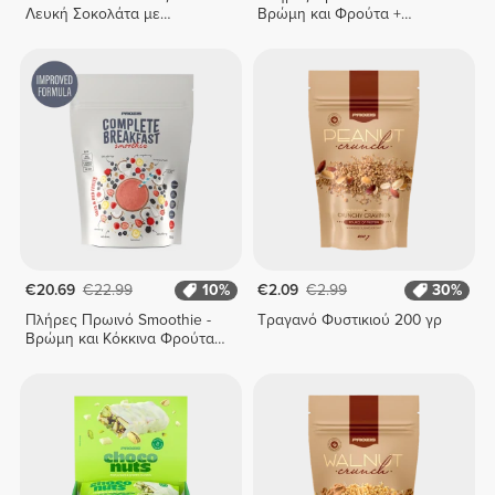
Λευκή Σοκολάτα με
Βρώμη και Φρούτα +
Βατόμουρο x 10
Λαχανικά 400 g
€20.69
€22.99
10%
€2.09
€2.99
30%
Πλήρες Πρωινό Smoothie -
Τραγανό Φυστικιού 200 γρ
Βρώμη και Κόκκινα Φρούτα
400 g