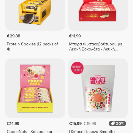
€29.88
€11.99
Protein Cookies (12 packs of
Μπάρα Φυστικοβούτυρου με
4)
Λευκή Σοκολάτα - Λευκή
Σοκολάτα x10
€14.99
€15.99
€19.99
20%
ChocoNuts - Κάσιους και
Πλήρες Πρωινό Smoothie -