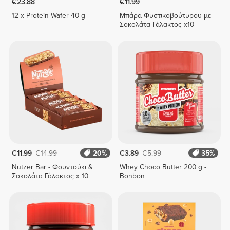
€23.88
€11.99
12 x Protein Wafer 40 g
Μπάρα Φυστικοβούτυρου με
Σοκολάτα Γάλακτος x10
€11.99
€14.99
20%
€3.89
€5.99
35%
Nutzer Bar - Φουντούκι &
Whey Choco Butter 200 g -
Σοκολάτα Γάλακτος x 10
Bonbon