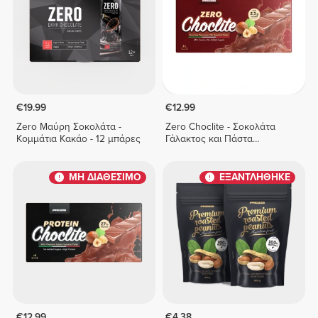
€19.99
€12.99
Zero Μαύρη Σοκολάτα -
Zero Choclite - Σοκολάτα
Κομμάτια Κακάο - 12 μπάρες
Γάλακτος και Πάστα
Φουντουκιού - 8 μπάρες
ΜΗ ΔΙΑΘΕΣΙΜΟ
ΕΞΑΝΤΛΗΘΗΚΕ
€12.99
€4.38