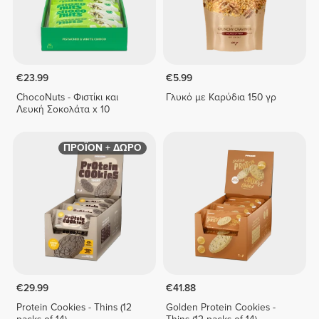
€23.99
€5.99
ChocoNuts - Φιστίκι και
Γλυκό με Καρύδια 150 γρ
Λευκή Σοκολάτα x 10
ΠΡΟΪΟΝ + ΔΩΡΟ
€29.99
€41.88
Protein Cookies - Thins (12
Golden Protein Cookies -