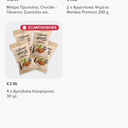
Μπάρα Πρωτεΐνης Choclite -
2 x Αργεντίνικα Ψημένα
Γάλακτος Σοκολάτα και
Φιστίκια Premium 200 g
Πάστα Φουντουκιού - 8
μπάρες
ΕΞΑΝΤΛΗΘΗΚΕ
€3.96
4 x Αμύγδαλα Καλιφόρνιας
30 γρ