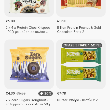
€5.98
€3.98
2 x 4 x Protein Choc Krispees
Billion Protein Peanut & Gold
- Ρύζι με μαύρη σοκολάτα 24
Chocolate Bar x 2
γρ
ΑΓΟΡΑΣΕ 3 ΠΑΡΕ 1 ΔΩΡΕΑΝ
€4.30
€5.38
20%
€4.78
2 x Zero Sugars Doughnut -
Nutzer Μπάρα - Φιστίκι x 2
Καλυμμένο με σοκολάτα 50g