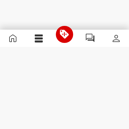
Χρήσιμες Πληροφορίες
Γίνε μέλος της ομάδας μας
Γίνε Συνεργάτης
Όροι & Προϋποθέσεις
Εξυπηρέτηση Πελατών
Εγγραφείτε στο Newsletter
Λάβετε νέα και προσφορές
στο email σας.
Εγγραφή