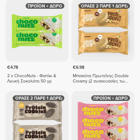
ΠΡΟΪΟΝ + ΔΩΡΟ
ΑΓΟΡΑΣΕ 2 ΠΑΡΕ 1 ΔΩΡΕΑΝ
€4.78
€6.98
2 x ChocoNuts - Φιστίκι &
Μπισκότα Πρωτεΐνης Double
Λευκή Σοκολάτα 50 γρ
Creamy (2 συσκευασίες των
4) - Φουντούκι και Κρέμα
Λευκής Σοκολάτας
ΑΓΟΡΑΣΕ 2 ΠΑΡΕ 1 ΔΩΡΕΑΝ
ΠΡΟΪΟΝ + ΔΩΡΟ