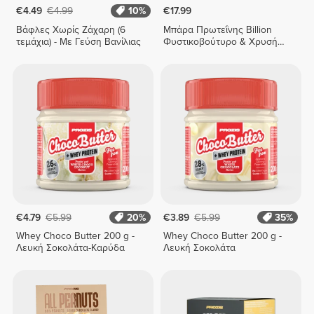
€4.49
€4.99
10%
€17.99
Βάφλες Χωρίς Ζάχαρη (6
Μπάρα Πρωτεΐνης Billion
τεμάχια) - Με Γεύση Βανίλιας
Φυστικοβούτυρο & Χρυσή
Σοκολάτα x 9
€4.79
€5.99
20%
€3.89
€5.99
35%
Whey Choco Butter 200 g -
Whey Choco Butter 200 g -
Λευκή Σοκολάτα-Καρύδα
Λευκή Σοκολάτα