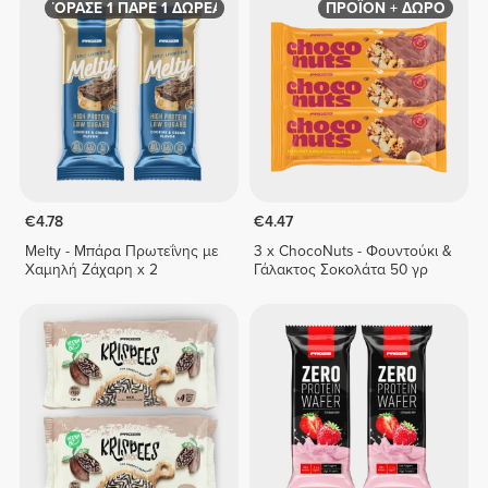
ΑΓΟΡΑΣΕ 1 ΠΑΡΕ 1 ΔΩΡΕΑΝ
ΠΡΟΪΟΝ + ΔΩΡΟ
€4.78
€4.47
Melty - Μπάρα Πρωτεΐνης με
3 x ChocoNuts - Φουντούκι &
Χαμηλή Ζάχαρη x 2
Γάλακτος Σοκολάτα 50 γρ