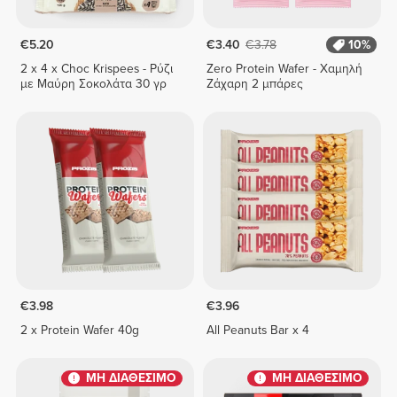
€5.20
€3.40
€3.78
10%
2 x 4 x Choc Krispees - Ρύζι
Zero Protein Wafer - Χαμηλή
με Μαύρη Σοκολάτα 30 γρ
Ζάχαρη 2 μπάρες
€3.98
€3.96
2 x Protein Wafer 40g
All Peanuts Bar x 4
ΜΗ ΔΙΑΘΕΣΙΜΟ
ΜΗ ΔΙΑΘΕΣΙΜΟ