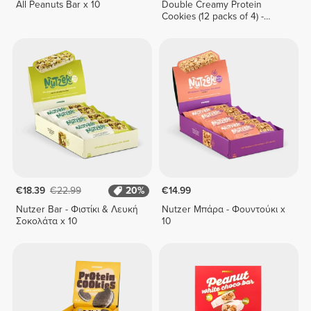
All Peanuts Bar x 10
Double Creamy Protein
Cookies (12 packs of 4) -
Lemon Pie Cream
€18.39
€22.99
20%
€14.99
Nutzer Bar - Φιστίκι & Λευκή
Nutzer Μπάρα - Φουντούκι x
Σοκολάτα x 10
10