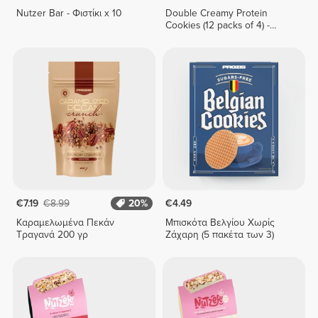
Nutzer Bar - Φιστίκι x 10
Double Creamy Protein
Cookies (12 packs of 4) -
White Chocolate & Hazelnut
Cream
€7.19
€8.99
20%
€4.49
Καραμελωμένα Πεκάν
Μπισκότα Βελγίου Χωρίς
Τραγανά 200 γρ
Ζάχαρη (5 πακέτα των 3)