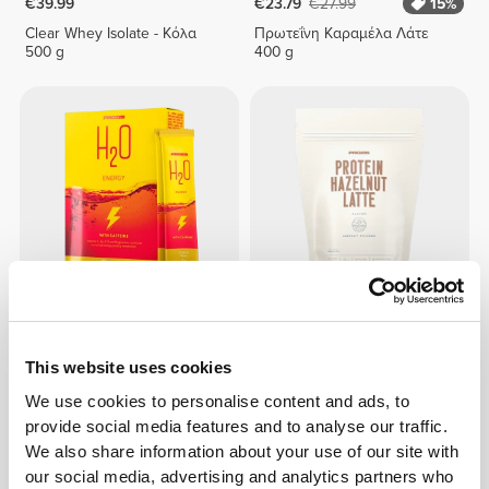
€39.99
€23.79
€27.99
15%
Clear Whey Isolate - Κόλα
Πρωτεΐνη Καραμέλα Λάτε
500 g
400 g
€4.49
€4.99
10%
€22.39
€27.99
20%
H2O Energy - 8 sticks
Πρωτεϊνικός Latte
This website uses cookies
Φουντουκιού 400 g
We use cookies to personalise content and ads, to
provide social media features and to analyse our traffic.
We also share information about your use of our site with
our social media, advertising and analytics partners who