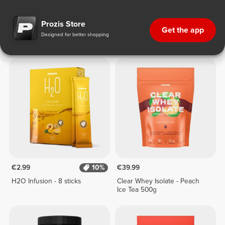
Διαιτητικά Ροφήματα
Prozis Store
Get the app
Designed for better shopping
Διαιτητικά Ροφήματα
€2.99
10%
€39.99
H2O Infusion - 8 sticks
Clear Whey Isolate - Peach
Ice Tea 500g