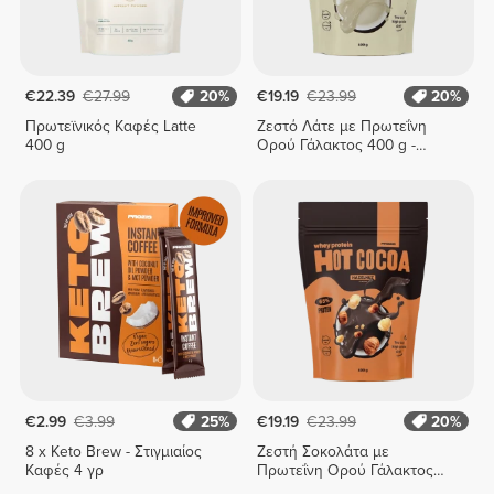
€22.39
€27.99
20%
€19.19
€23.99
20%
Πρωτεϊνικός Καφές Latte
Ζεστό Λάτε με Πρωτεΐνη
400 g
Ορού Γάλακτος 400 g -
Λευκή Σοκολάτα
€2.99
€3.99
25%
€19.19
€23.99
20%
8 x Keto Brew - Στιγμιαίος
Ζεστή Σοκολάτα με
Καφές 4 γρ
Πρωτεΐνη Ορού Γάλακτος
400 g - Φουντούκι