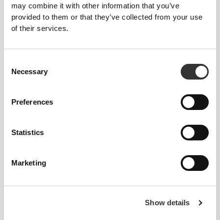
may combine it with other information that you’ve
provided to them or that they’ve collected from your use
of their services.
Consent
€23.79
€27.99
15%
€23.79
€27.99
15%
Necessary
Selection
Πρωτεΐνη Καπουτσίνο -
Πρωτεϊνικός Καραμελένιος
Έξτρα Καφεΐνη 400 g
Λάτε - Έξτρα Καφεΐνη 400 g
Preferences
Statistics
Marketing
Show details
€3.49
€4.99
30%
€3.99