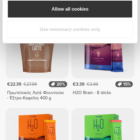
H2O Anti-OX - 8 μπαστούνια
H2O Good Night - 8 sticks
Allow all cookies
Use necessary cookies only
€22.39
€27.99
20%
€3.39
€3.99
15%
Πρωτεϊνικός Λατέ Φουντούκι
H2O Brain - 8 sticks
- Έξτρα Καφεΐνη 400 g