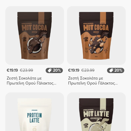
€19.19
€23.99
20%
€19.19
€23.99
20%
Ζεστή Σοκολάτα με
Ζεστή Σοκολάτα με
Πρωτεΐνη Ορού Γάλακτος
Πρωτεΐνη Ορού Γάλακτος
400 g - Κλασική
400 g - Μπισκότα