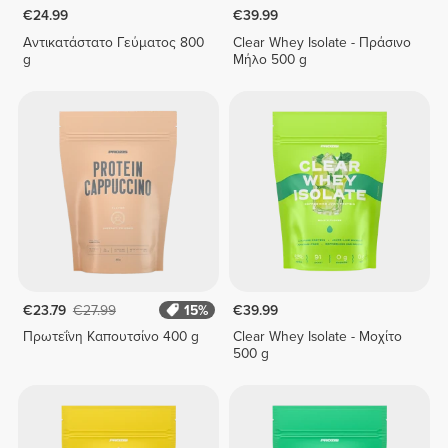
€24.99
€39.99
Αντικατάστατο Γεύματος 800
Clear Whey Isolate - Πράσινο
g
Μήλο 500 g
€23.79
€27.99
15%
€39.99
Πρωτεΐνη Καπουτσίνο 400 g
Clear Whey Isolate - Μοχίτο
500 g