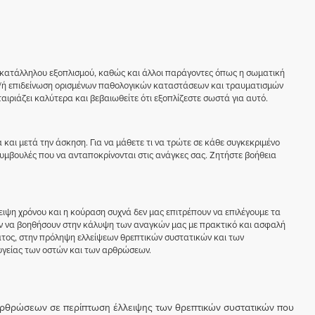
ακατάλληλου εξοπλισμού, καθώς και άλλοι παράγοντες όπως η σωματική
ι/ή επιδείνωση ορισμένων παθολογικών καταστάσεων και τραυματισμών
αιριάζει καλύτερα και βεβαιωθείτε ότι εξοπλίζεστε σωστά για αυτό.
 και μετά την άσκηση. Για να μάθετε τι να τρώτε σε κάθε συγκεκριμένο
υμβουλές που να ανταποκρίνονται στις ανάγκες σας. Ζητήστε βοήθεια
ειψη χρόνου και η κούραση συχνά δεν μας επιτρέπουν να επιλέγουμε τα
ύν να βοηθήσουν στην κάλυψη των αναγκών μας με πρακτικό και ασφαλή
ατος, στην πρόληψη ελλείψεων θρεπτικών συστατικών και των
 υγείας των οστών και των αρθρώσεων.
 αρθρώσεων σε περίπτωση έλλειψης των θρεπτικών συστατικών που