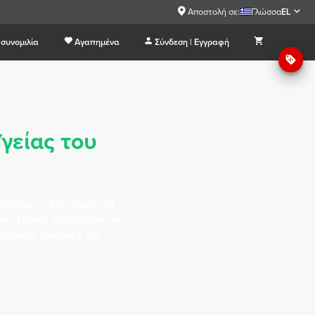
Αποστολή σε:
Γλώσσα
EL
συνομιλία
Αγαπημένα
Σύνδεση | Εγγραφή
γείας του
ροπημένη διατροφή, τα
ιεγερτική προπόνηση και
βασικές ανάγκες για