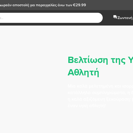
Δωρεάν αποστολή
για παραγγελίες άνω των €29.99
Ζωντανή 
Βελτίωση της Υ
Αθλητή
Μια καλά μελετημένη και ισορ
κατάλληλα συμπληρώματα, η δ
η καλά αξιζόμενη ξεκούραση: 
έναν υγιή αθλητή!