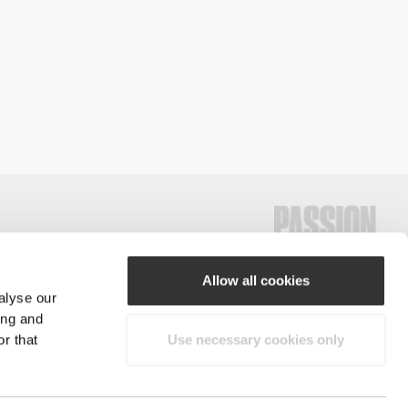
Allow all cookies
alyse our
#ExceedYourself
ing and
r that
Use necessary cookies only
Μέθοδοι Πληρωμής