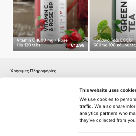
Vitamin C 1000 mg + Rose
Πράσινο Τσάι EGCG
Hip 120 tabs
600mg 100 κάψουλες
€12.99
Χρήσιμες Πληροφορίες
Γίνε μέλος της ομάδας μας
Γίνε Συνεργάτης
This website uses cookie
Όροι & Προϋποθέσεις
We use cookies to personal
Εξυπηρέτηση Πελατών
traffic. We also share info
analytics partners who may
they’ve collected from your
Επιλογές αποστολής