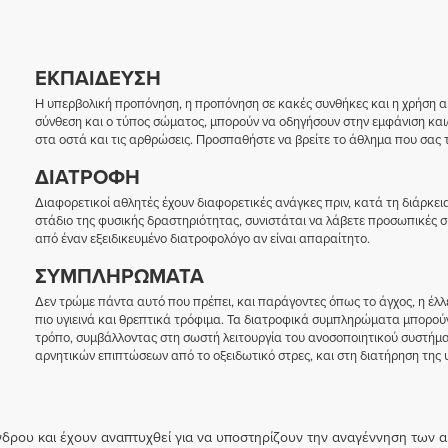
ΕΚΠΑΊΔΕΥΣΗ
Η υπερβολική προπόνηση, η προπόνηση σε κακές συνθήκες και η χρήση 
σύνθεση και ο τύπος σώματος, μπορούν να οδηγήσουν στην εμφάνιση κα
στα οστά και τις αρθρώσεις. Προσπαθήστε να βρείτε το άθλημα που σας τ
ΔΙΑΤΡΟΦΉ
Διαφορετικοί αθλητές έχουν διαφορετικές ανάγκες πριν, κατά τη διάρκεια
στάδιο της φυσικής δραστηριότητας, συνιστάται να λάβετε προσωπικές σ
από έναν εξειδικευμένο διατροφολόγο αν είναι απαραίτητο.
ΣΥΜΠΛΗΡΏΜΑΤΑ
Δεν τρώμε πάντα αυτό που πρέπει, και παράγοντες όπως το άγχος, η έλλ
πιο υγιεινά και θρεπτικά τρόφιμα. Τα διατροφικά συμπληρώματα μπορο
τρόπο, συμβάλλοντας στη σωστή λειτουργία του ανοσοποιητικού συστήμ
αρνητικών επιπτώσεων από το οξειδωτικό στρες, και στη διατήρηση της
δρου και έχουν αναπτυχθεί για να υποστηρίζουν την αναγέννηση των