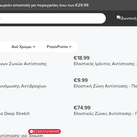
Δωρεάν αποστολή
για παραγγελίες άνω των €29.99
Ζωντανή 
Ανά Χρώμα
ProzisPoints
€18.99
ινων Ζωνών Αντίστασης
Ελαστικός Ιμάντας Αντίστασης -
€9.99
νδυνάμωσης Αντιβραχίων
Ελαστική Ζώνη Αντίστασης - Π
€74.99
κα Deep Stretch
Ελαστικές Ζώνες Αντίστασης - 
ΕΞΑΝΤΛΗΘΗΚΕ
Αντίστασης για Τόνωση