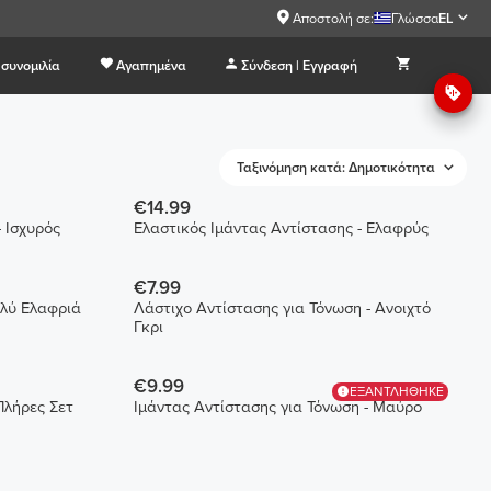
Αποστολή σε:
Γλώσσα
EL
συνομιλία
Αγαπημένα
Σύνδεση | Εγγραφή
Ταξινόμηση κατά: Δημοτικότητα
€14.99
 Ισχυρός
Ελαστικός Ιμάντας Αντίστασης - Ελαφρύς
€7.99
ολύ Ελαφριά
Λάστιχο Αντίστασης για Τόνωση - Ανοιχτό
Γκρι
€9.99
ΕΞΑΝΤΛΗΘΗΚΕ
Πλήρες Σετ
Ιμάντας Αντίστασης για Τόνωση - Μαύρο