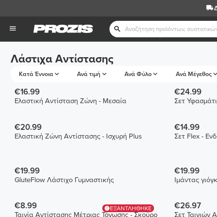
Λάστιχα Αντίστασης
Κατά Έννοια
Ανά τιμή
Ανά Φύλο
Ανά Μέγεθος
€16.99
€24.99
Ελαστική Αντίσταση Ζώνη - Μεσαία
Σετ Υφασμάτ
€20.99
€14.99
Ελαστική Ζώνη Αντίστασης - Ισχυρή Plus
Σετ Flex - Ε
€19.99
€19.99
GluteFlow Λάστιχο Γυμναστικής
Ιμάντας γιόγ
€8.99
€26.97
ΕΞΑΝΤΛΗΘΗΚΕ
Ταινία Αντίστασης Μέτριας Τόνωσης - Σκούρο
Σετ Ταινιών 