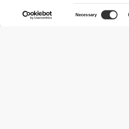
Consent
Necessary
Selection
Χρήσιμες Πληροφορίες
Γίνε μέλος της ομάδας μας
Γίνε Συνεργάτης
Όροι & Προϋποθέσεις
Εξυπηρέτηση Πελατών
Επιλογές αποστολής