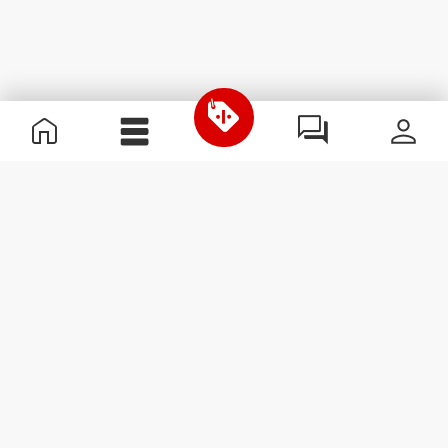
Χρήσιμες Πληροφορίες
Γίνε μέλος της ομάδας μας
Γίνε Συνεργάτης
Όροι & Προϋποθέσεις
Εξυπηρέτηση Πελατών
Εγγραφείτε στο Newsletter
Λάβετε νέα και προσφορές
στο email σας.
Εγγραφή