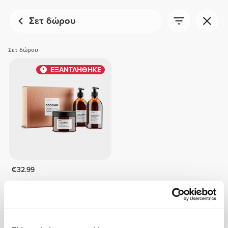
Σετ δώρου
Σετ δώρου
ΕΞΑΝΤΛΗΘΗΚΕ
€32.99
Coconut - Coffret