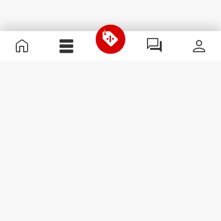
Informations utiles
Rejoignez notre équipe
Devient Partenaire
Termes & Conditions
Service Clients
S'abonner à la Newsletter
Reçois des actualités et des
promotions dans ta boîte
mail.
S'abonner
#ExceedYourself