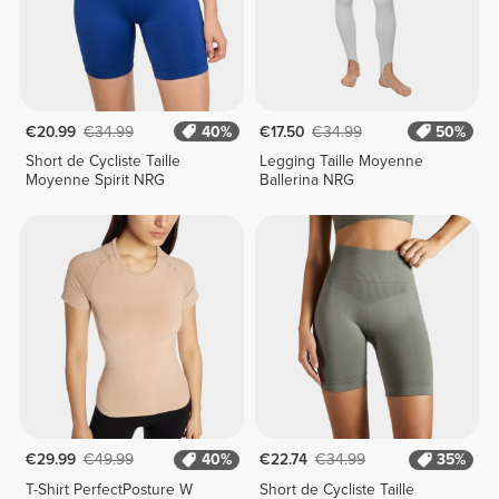
€20.99
€34.99
40%
€17.50
€34.99
50%
Short de Cycliste Taille
Legging Taille Moyenne
Moyenne Spirit NRG
Ballerina NRG
€29.99
€49.99
40%
€22.74
€34.99
35%
T-Shirt PerfectPosture W
Short de Cycliste Taille