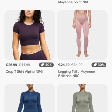
Moyenne Spirit NRG
€26.99
€44.99
40%
€24.49
€34.99
30%
Crop T-Shirt Alpine NRG
Legging Taille Moyenne
Ballerina NRG