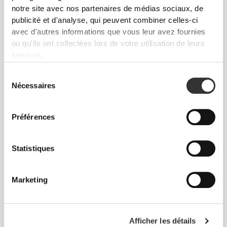
notre site avec nos partenaires de médias sociaux, de
publicité et d'analyse, qui peuvent combiner celles-ci
avec d'autres informations que vous leur avez fournies
ou qu'ils ont collectées lors de votre utilisation de leurs
services.
€19.49
€29.99
35%
€24.99
Sélection
Short Moyen Taille Normale
Short Taille Mi-Haute
Nécessaires
du
Alpine NRG
Sculpting
consentement
Préférences
Statistiques
Marketing
€17.99
€29.99
40%
€29.99
€49.99
40%
Afficher les détails