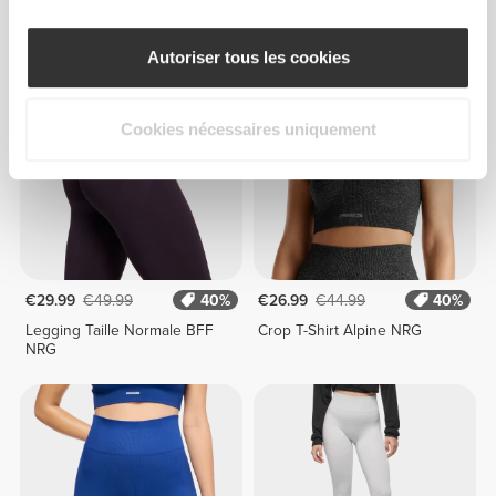
Short Moyen Taille Normale
Legging Taille Moyenne
Alpine NRG
Contour NRG
Autoriser tous les cookies
Cookies nécessaires uniquement
€29.99
€49.99
40%
€26.99
€44.99
40%
Legging Taille Normale BFF
Crop T-Shirt Alpine NRG
NRG