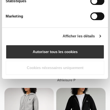
Statistiques
Sweat à capuche Athleisure
Sweat à capuche Athleisure
P
P
Marketing
Afficher les détails
Autoriser tous les cookies
Cookies nécessaires uniquement
€21.00
€41.99
50%
€49.99
Sweat-shirt Floating Points
Sweat à Capuche Court
Athleisure P