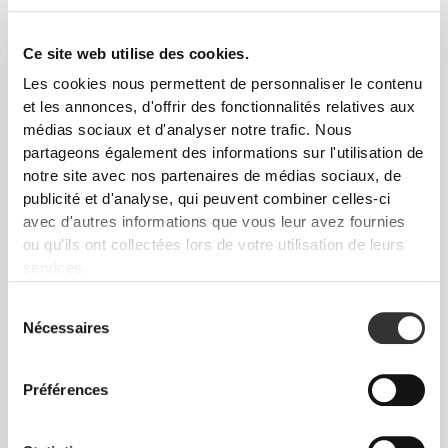
Ce site web utilise des cookies.
Les cookies nous permettent de personnaliser le contenu
et les annonces, d'offrir des fonctionnalités relatives aux
médias sociaux et d'analyser notre trafic. Nous
€49.99
€64.99
partageons également des informations sur l'utilisation de
Sweat à Capuche Court
Sweat à Capuche Court
notre site avec nos partenaires de médias sociaux, de
Athleisure P
IronMode
publicité et d'analyse, qui peuvent combiner celles-ci
avec d'autres informations que vous leur avez fournies
ou qu'ils ont collectées lors de votre utilisation de leurs
services.
Sélection
Nécessaires
du
consentement
Préférences
€34.99
€49.99
30%
€34.99
€49.99
30%