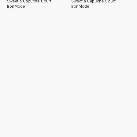
Sweat à Capuche Court
Sweat à Capuche Court
IronMode
IronMode