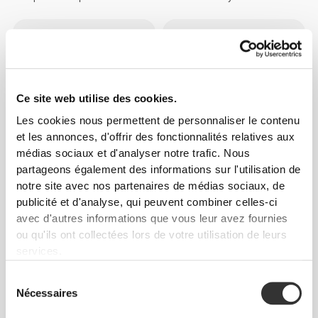
Ce site web utilise des cookies.
Les cookies nous permettent de personnaliser le contenu
et les annonces, d'offrir des fonctionnalités relatives aux
médias sociaux et d'analyser notre trafic. Nous
partageons également des informations sur l'utilisation de
€7.99
€4.99
notre site avec nos partenaires de médias sociaux, de
Chaussettes GymPro Crew
Chaussettes GymPro No-
publicité et d'analyse, qui peuvent combiner celles-ci
Show
avec d'autres informations que vous leur avez fournies
ou qu'ils ont collectées lors de votre utilisation de leurs
services.
Sélection
Nécessaires
du
consentement