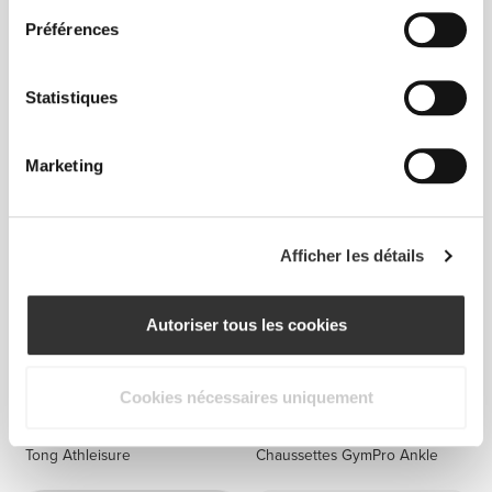
Préférences
Statistiques
€19.99
€6.99
Claquettes Neptune
Chaussettes AllDay Cotton
Crew
Marketing
Afficher les détails
Autoriser tous les cookies
Cookies nécessaires uniquement
€19.99
€6.99
Tong Athleisure
Chaussettes GymPro Ankle