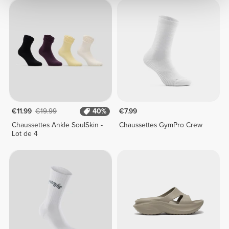
€11.99
€19.99
40%
€7.99
Chaussettes Ankle SoulSkin -
Chaussettes GymPro Crew
Lot de 4