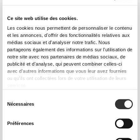
€10.99
€10.99
Chaussettes Comptech 2.0
Chaussettes Comptech 2.0
Crew
Crew
Ce site web utilise des cookies.
Les cookies nous permettent de personnaliser le contenu
et les annonces, d'offrir des fonctionnalités relatives aux
médias sociaux et d'analyser notre trafic. Nous
partageons également des informations sur l'utilisation de
notre site avec nos partenaires de médias sociaux, de
publicité et d'analyse, qui peuvent combiner celles-ci
avec d'autres informations que vous leur avez fournies
ou qu'ils ont collectées lors de votre utilisation de leurs
services.
€8.99
€14.99
Sélection
Chaussettes Comptech 2.0
Chaussettes Comptech
Nécessaires
du
Ankle
Cushioned Knee-High
consentement
Préférences