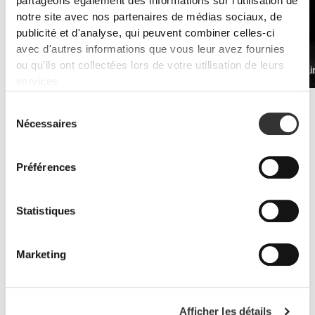
partageons également des informations sur l'utilisation de
notre site avec nos partenaires de médias sociaux, de
publicité et d'analyse, qui peuvent combiner celles-ci
avec d'autres informations que vous leur avez fournies
ou qu'ils ont collectées lors de votre utilisation de leurs
PRO•CGT 400 g
Bêta-Alani
€12.99
services.
Améliorer l'endurance
Sélection
Les suppléments de whey protéine et d'acides aminés sont la clé
Nécessaires
du
pour lutter contre les symptômes de fatigue.
consentement
Préférences
Statistiques
Marketing
Afficher les détails