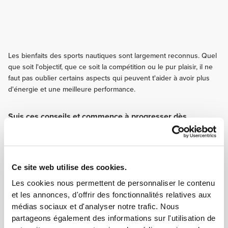
Les bienfaits des sports nautiques sont largement reconnus. Quel
que soit l'objectif, que ce soit la compétition ou le pur plaisir, il ne
faut pas oublier certains aspects qui peuvent t'aider à avoir plus
d'énergie et une meilleure performance.
Suis ces conseils et commence à progresser dès
aujourd'hui !
ENTRAÎNEMENT
Les entraînements d'endurance pour une meilleure résistance
cardiovasculaire et pouvoir ainsi nager pendant plus longtemps. Consacre
Ce site web utilise des cookies.
également certains entraînements au renfort du torse.
Les cookies nous permettent de personnaliser le contenu
NUTRITION
et les annonces, d'offrir des fonctionnalités relatives aux
Fais une liste des aliments à éviter avant de t'entraîner dans l'eau. Les
médias sociaux et d'analyser notre trafic. Nous
produits laitiers et les produits alimentaires contenant beaucoup de
partageons également des informations sur l'utilisation de
matières grasses ou de fibre peuvent te rendre malade et te provoquer des