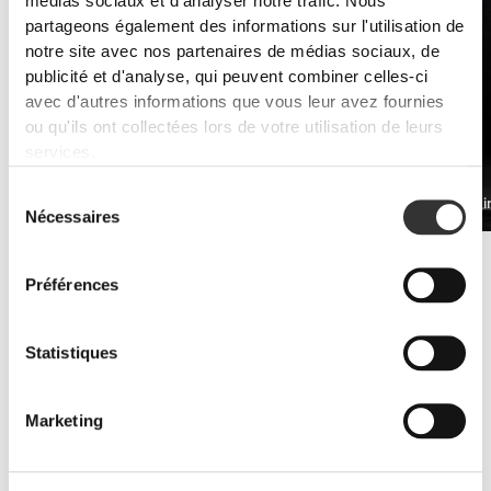
médias sociaux et d'analyser notre trafic. Nous
partageons également des informations sur l'utilisation de
notre site avec nos partenaires de médias sociaux, de
publicité et d'analyse, qui peuvent combiner celles-ci
avec d'autres informations que vous leur avez fournies
ou qu'ils ont collectées lors de votre utilisation de leurs
services.
Sélection
PRO•CGT 400 g
Bêta-Alani
€12.99
Nécessaires
du
consentement
Améliorer l'endurance
Les suppléments de whey protéine et d'acides aminés sont la clé
Préférences
pour lutter contre les symptômes de fatigue.
Statistiques
Marketing