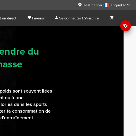
Destination :
Langue
FR
 en direct
Favoris
Se connecter | S'inscrire
rendre du
 masse
 poids sont souvent liées
nt ou à une
ories dans les sports
ter ta consommation de
 d'entraînement.