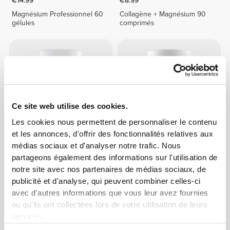
€14.99
€8.99
Magnésium Professionnel 60
Collagène + Magnésium 90
gélules
comprimés
Ce site web utilise des cookies.
Les cookies nous permettent de personnaliser le contenu
et les annonces, d'offrir des fonctionnalités relatives aux
médias sociaux et d'analyser notre trafic. Nous
€14.99
€11.99
partageons également des informations sur l'utilisation de
ZMB avec Bisglycinate de
Calcium, Zinc et Magnésium
notre site avec nos partenaires de médias sociaux, de
Magnésium Albion® 60
90 comprimés
publicité et d'analyse, qui peuvent combiner celles-ci
gélules végétales
avec d'autres informations que vous leur avez fournies
ou qu'ils ont collectées lors de votre utilisation de leurs
services.