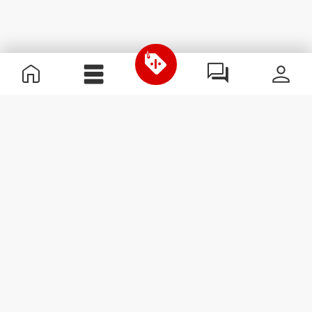
Informations utiles
Rejoignez notre équipe
Devient Partenaire
Termes & Conditions
Service Clients
S'abonner à la Newsletter
Reçois des actualités et des
promotions dans ta boîte
mail.
S'abonner
#ExceedYourself