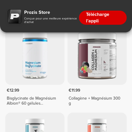
Magnésium
Prozis Store
Télécharge
Conçue pour une meilleure expérience
l’appli
d'achat
€12.99
€11.99
Bisglycinate de Magnésium
Collagène + Magnésium 300
Albion® 60 gélules
g
végétaliennes