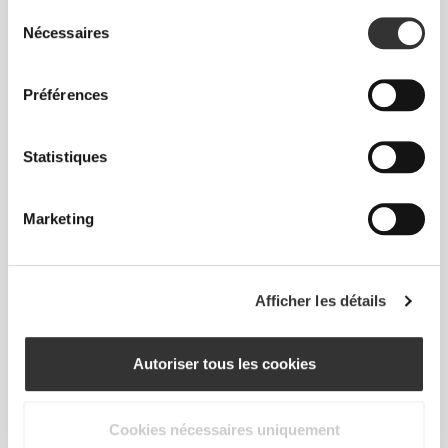
Sélection
Nécessaires
du
consentement
Préférences
€17.99
€18.99
Statistiques
ZMA - Zinc, Magnesium and
Magnesium Oxide 400mg
Vitamin B6 60 veg caps
200 caps
Marketing
Afficher les détails
Autoriser tous les cookies
Cookies nécessaires uniquement
€7.99
€20.08