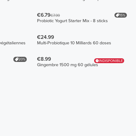
€6.79
15%
€7.99
Probiotic Yogurt Starter Mix - 8 sticks
€24.99
végétaliennes
Multi-Probiotique 10 Milliards 60 doses
€8.99
20%
INDISPONIBLE
Gingembre 1500 mg 60 gélules