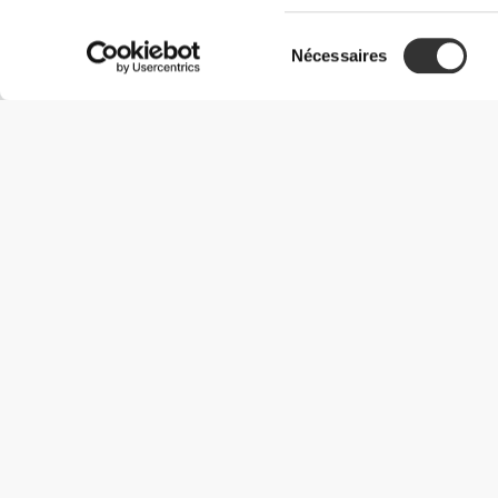
Sélection
Nécessaires
du
consentement
Informations utiles
Rejoignez notre équipe
Devient Partenaire
Termes & Conditions
Service Clients
Options de livraison