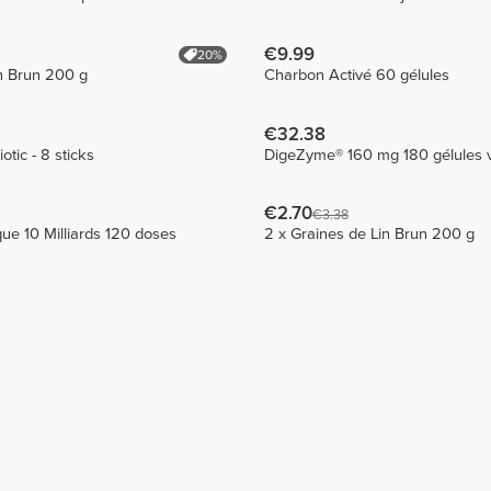
€9.99
20%
n Brun 200 g
Charbon Activé 60 gélules
€32.38
otic - 8 sticks
DigeZyme® 160 mg 180 gélules 
€2.70
€3.38
que 10 Milliards 120 doses
2 x Graines de Lin Brun 200 g