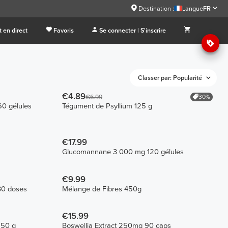
Destination :
Langue
FR
 en direct
Favoris
Se connecter | S'inscrire
Classer par: Popularité
€4.89
30%
€6.99
0 gélules
Tégument de Psyllium 125 g
€17.99
Glucomannane 3 000 mg 120 gélules
€9.99
 30 doses
Mélange de Fibres 450g
€15.99
150 g
Boswellia Extract 250mg 90 caps