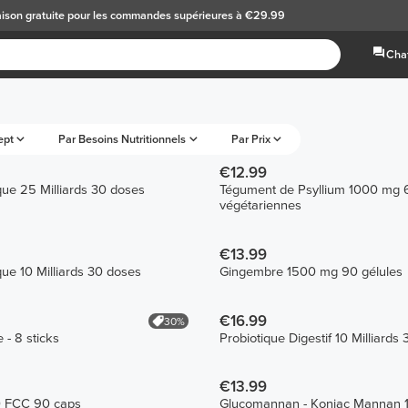
aison gratuite
pour les commandes supérieures à €29.99
Chat
ept
Par Besoins Nutritionnels
Par Prix
€12.99
ique 25 Milliards 30 doses
Tégument de Psyllium 1000 mg 6
végétariennes
€13.99
que 10 Milliards 30 doses
Gingembre 1500 mg 90 gélules
€16.99
30%
 - 8 sticks
Probiotique Digestif 10 Milliards
€13.99
0 FCC 90 caps
Glucomannan - Konjac Mannan 