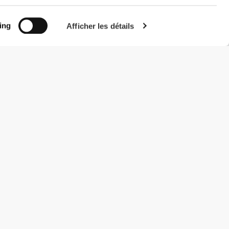
ing
Afficher les détails
#ExceedYourself
Modes de paiement