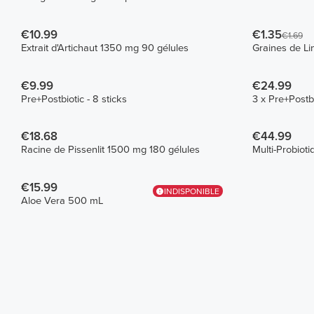
€10.99
€1.35
€1.69
Extrait d'Artichaut 1350 mg 90 gélules
Graines de Li
€9.99
€24.99
Pre+Postbiotic - 8 sticks
3 x Pre+Postbi
€18.68
€44.99
Racine de Pissenlit 1500 mg 180 gélules
Multi-Probioti
€15.99
INDISPONIBLE
Aloe Vera 500 mL