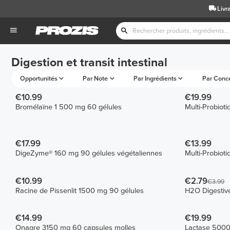
Livr
Digestion et transit intestinal
Opportunités
Par Note
Par Ingrédients
Par Conc
€10.99
€19.99
Bromélaïne 1 500 mg 60 gélules
Multi-Probiot
€17.99
€13.99
DigeZyme® 160 mg 90 gélules végétaliennes
Multi-Probioti
€10.99
€2.79
€3.99
Racine de Pissenlit 1500 mg 90 gélules
H2O Digestive
€14.99
€19.99
Onagre 3150 mg 60 capsules molles
Lactase 500