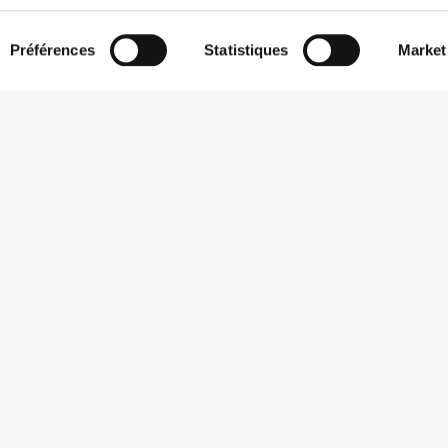
Préférences
Statistiques
Market
S'abonner à la Newsletter
Reçois des actualités et des promotions dans ta boîte mail.
S'abonner