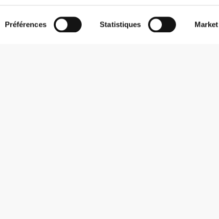
Préférences
Statistiques
Market
S'abonner à la Newsletter
Reçois des actualités et des promotions dans ta boîte mail.
S'abonner