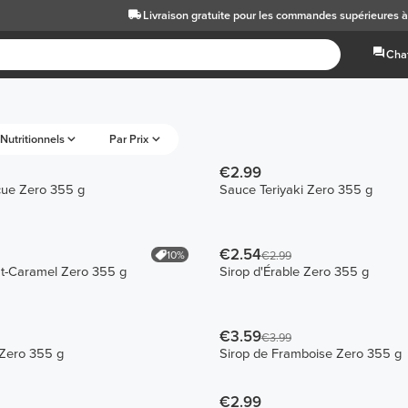
Livraison gratuite
pour les commandes supérieures 
Chat
Nutritionnels
Par Prix
€2.99
ue Zero 355 g
Sauce Teriyaki Zero 355 g
€2.54
10%
€2.99
at-Caramel Zero 355 g
Sirop d'Érable Zero 355 g
€3.59
€3.99
Zero 355 g
Sirop de Framboise Zero 355 g
€2.99