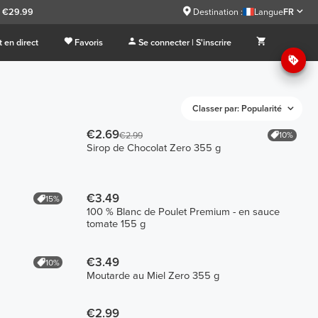
à €29.99
Destination :
Langue
FR
 en direct
Favoris
Se connecter | S'inscrire
Classer par: Popularité
€2.69
10%
€2.99
Sirop de Chocolat Zero 355 g
€3.49
15%
100 % Blanc de Poulet Premium - en sauce
tomate 155 g
€3.49
10%
Moutarde au Miel Zero 355 g
€2.99