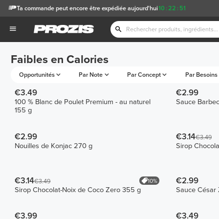
Ta commande peut encore être expédiée aujourd'hui
10
:
22
:
51
Faibles en Calories
Opportunités
Par Note
Par Concept
Par Besoins 
€3.49
€2.99
100 % Blanc de Poulet Premium - au naturel
Sauce Barbec
155 g
€2.99
€3.14
€3.49
Nouilles de Konjac 270 g
Sirop Chocol
€3.14
€2.99
10%
€3.49
Sirop Chocolat-Noix de Coco Zero 355 g
Sauce César 
€3.99
€3.49