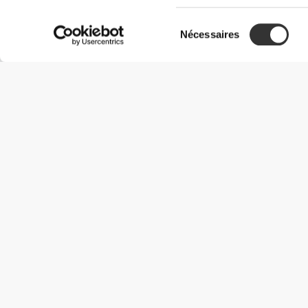
Sélection
Nécessaires
du
consentement
Informations utiles
Rejoignez notre équipe
Devient Partenaire
Termes & Conditions
Service Clients
Options de livraison