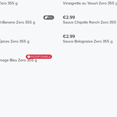
Zero 355 g
Vinaigrette au Yaourt Zero 355 
€2.99
10%
at-Banane Zero 355 g
Sauce Chipotle Ranch Zero 355
€2.99
Épices Zero 355 g
Sauce Bolognaise Zero 355 g
INDISPONIBLE
mage Bleu Zero 355 g