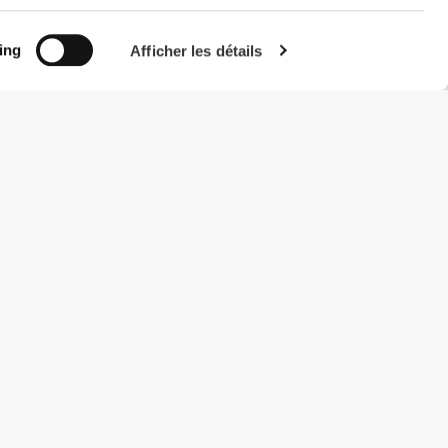
ing
Afficher les détails
#ExceedYourself
Modes de paiement