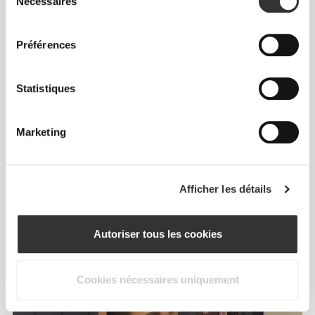
Nécessaires
du
consentement
Préférences
Statistiques
Info et Entretien
Marketing
Avis généraux
Afficher les détails
4.9
(13 avis)
Autoriser tous les cookies
De notre communauté
Voir tout
Cookies nécessaires uniquement