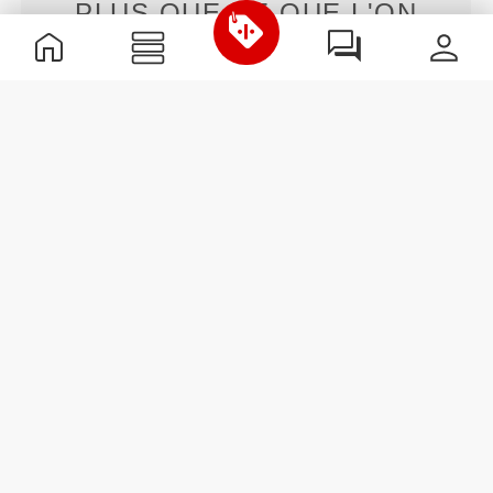
PLUS QUE
CE QUE L'ON
VOIT
Nos vêtements sont fabriqués dans un tissu à
séchage rapide pour t'apporter légèreté, fraîcheur et
confort pendant ton entraînement ou ta course.
CONÇU AVEC LA
TECHNOLOGIE
REVOKNIT
RevoKnit
est une technologie de tricotage avancée
développée par Prozis qui crée des vêtements avec