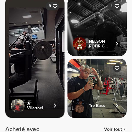
8
1
NELSON
RODRIGUES
Jr
Tre Bass
Villarroel
Acheté avec
Voir tout