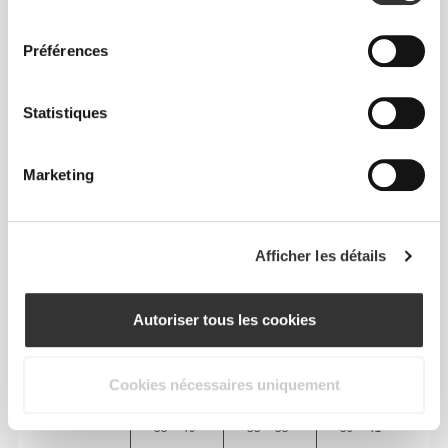
consentement
Préférences
Liberté totale de mouvement. Une coupe
Statistiques
confortable et décontractée pour un look casual.
Marketing
TAILLE RECOMMANDÉE EN FONCTION DE
TES MENSURATIONS
Afficher les détails
POITRINE
TAILLE
HANCHES
TAILLE
(cm)/(in)
(cm)/(in)
(cm)/(in)
Autoriser tous les cookies
88 - 94
74 - 81
89 - 96
S
35" - 37"
29" - 32"
35" - 38"
Cookies nécessaires uniquement
96 - 102
83 - 90
98 - 105
M
38" - 40"
33" - 35"
39" - 41"