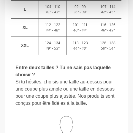
104 - 110
92 - 99
107 - 114
L
41" - 43"
36" - 39"
42" - 45"
112 - 122
101 - 111
116 - 126
XL
44" - 48"
40" - 44"
46" - 49"
124 - 134
113 - 123
128 - 138
XXL
49" - 53"
44" - 48"
50" - 54"
Entre deux tailles ? Tu ne sais pas laquelle
choisir ?
Si tu hésites, choisis une taille au-dessus pour
une coupe plus ample ou une taille en dessous
pour une coupe plus ajustée. Nos produits sont
conçus pour être fidèles à la taille.