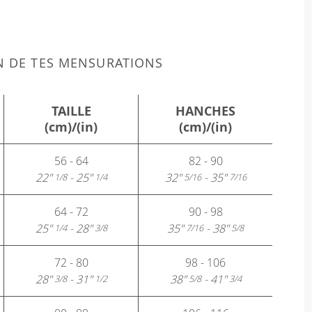
N DE TES MENSURATIONS
TAILLE
HANCHES
(cm)/(in)
(cm)/(in)
56 - 64
82 - 90
22"
- 25"
32"
- 35"
1/8
1/4
5/16
7/16
64 - 72
90 - 98
25"
- 28"
35"
- 38"
1/4
3/8
7/16
5/8
72 - 80
98 - 106
28"
- 31"
38"
- 41"
3/8
1/2
5/8
3/4