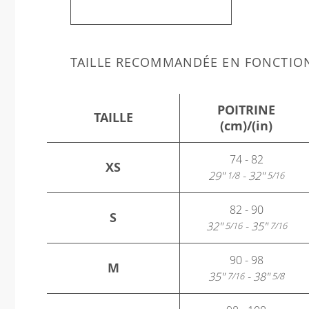
TAILLE RECOMMANDÉE EN FONCTIO
POITRINE
TAILLE
(cm)/(in)
74 - 82
XS
29"
- 32"
1/8
5/16
82 - 90
S
32"
- 35"
5/16
7/16
90 - 98
M
35"
- 38"
7/16
5/8