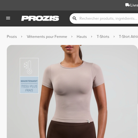
Livr
Prozis
Vêtements pour Femme
Hauts
T-Shirts
T-Shirt Ath