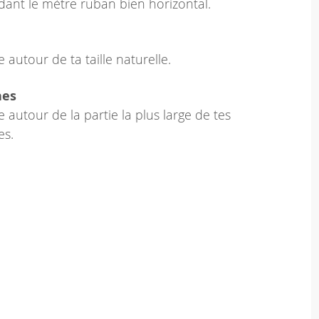
dant le mètre ruban bien horizontal.
 autour de ta taille naturelle.
hes
 autour de la partie la plus large de tes
es.