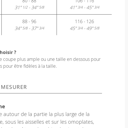
80 - 88
106 - 116
31"
- 34"
41"
- 45"
1/2
5/8
3/4
3/4
88 - 96
116 - 126
34"
- 37"
45"
- 49"
5/8
3/4
3/4
5/8
hoisir ?
une coupe plus ample ou une taille en dessous pour
our être fidèles à la taille.
 MESURER
ne
 autour de la partie la plus large de la
e, sous les aisselles et sur les omoplates,