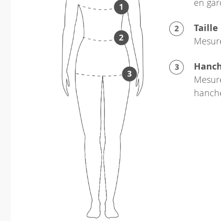
en gar
Taille
Mesure
Hanc
Mesure
hanch