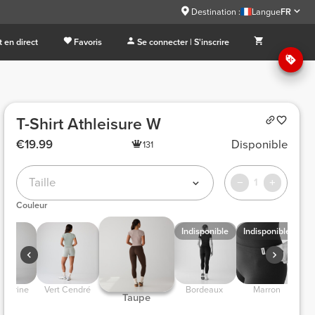
Destination :
Langue
FR
 en direct
Favoris
Se connecter | S'inscrire
T-Shirt Athleisure W
€19.99
Disponible
131
Taille
1
Couleur
Indisponible
Indisponible
u marine 
 Vert Cendré 
 Bordeaux  
 Marron 
 Taupe 