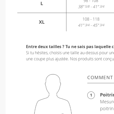
98 - 108
L
38"
- 41"
5/8
3/4
108 - 118
XL
41"
- 45"
3/4
3/4
Entre deux tailles ? Tu ne sais pas laquelle c
Si tu hésites, choisis une taille au-dessus pour 
une coupe plus ajustée. Nos produits sont conçus p
COMMENT
Poitri
Mesure
poitrin