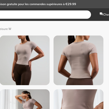
aison gratuite
pour les commandes supérieures à €29.99
Chat
leisure W
 Noir 
 Blanc Cassé 
 Ble