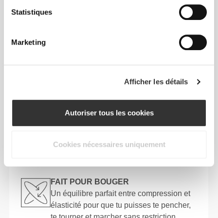
confortable, sans armatures, de forme
Statistiques
triangle classique, idéal pour les petites
poitrines.
Marketing
SOUTIEN LÉGER
Soutien-gorge pour activités à faible
impact avec un ajustement très
Afficher les détails
confortable.
Autoriser tous les cookies
AJUSTABLE
Des bretelles super douces et entièrement
réglables pour un ajustement plus
Cookies nécessaires uniquement
confortable et amélioré.
FAIT POUR BOUGER
Un équilibre parfait entre compression et
élasticité pour que tu puisses te pencher,
te tourner et marcher sans restriction.