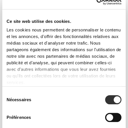
CONFORT EN
Ce site web utilise des cookies.
Les cookies nous permettent de personnaliser le contenu
MOUVEMENT
et les annonces, d'offrir des fonctionnalités relatives aux
Léger et ultra-doux, le soutien-gorge triangle
médias sociaux et d'analyser notre trafic. Nous
Daily s'adapte à chacun de tes mouvements.
partageons également des informations sur l'utilisation de
Conçu pour courir, soulever des poids et
notre site avec nos partenaires de médias sociaux, de
s'étirer avec toi tout en te procurant un
publicité et d'analyse, qui peuvent combiner celles-ci
maintien sans effort tout au long de la
avec d'autres informations que vous leur avez fournies
journée.
ou qu'ils ont collectées lors de votre utilisation de leurs
services.
Sélection
CARACTÉRISTIQUES
Nécessaires
du
PRINCIPALES
consentement
Préférences
COUPE TRIANGULAIRE
Soutien-gorge double épaisseur super