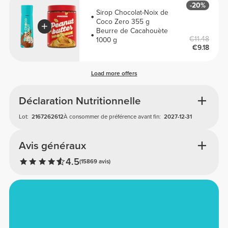
-20%
Sirop Chocolat-Noix de
Coco Zero 355 g
Beurre de Cacahouète
€11.48
1000 g
€9.18
Load more offers
Déclaration Nutritionnelle
Lot:
2167262612
À consommer de préférence avant fin:
2027-12-31
Avis généraux
4.5
(15869 avis)