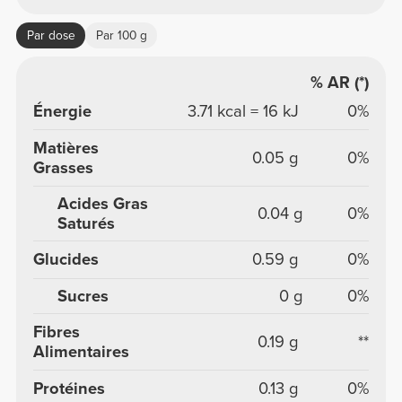
Par dose
Par 100 g
% AR (*)
Énergie
3.71 kcal = 16 kJ
0%
Matières
0.05 g
0%
Grasses
Acides Gras
0.04 g
0%
Saturés
Glucides
0.59 g
0%
Sucres
0 g
0%
Fibres
0.19 g
**
Alimentaires
Protéines
0.13 g
0%