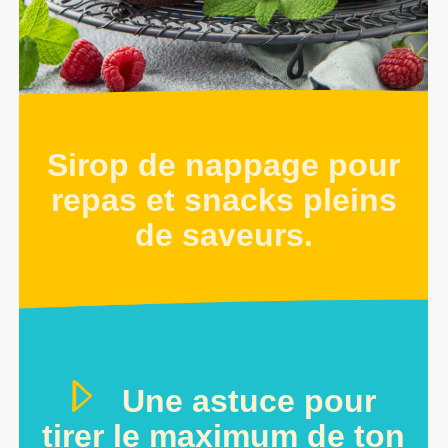
Sirop de nappage pour
repas et snacks pleins
de saveurs.
Une astuce pour
tirer le maximum de ton