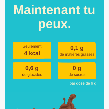
Maintenant tu
peux.
Seulement
0,1 g
4 kcal
de matières grasses
0,6 g
0 g
de glucides
de sucres
par dose de 9 g