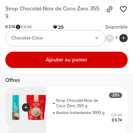
Sirop Chocolat-Noix de Coco Zero 355
g
Disponible
€3.14
€3.49
25
Chocolat-Coco
1
Ajouter au panier
Offres
-25%
Sirop Chocolat-Noix de
Coco Zero 355 g
Avoine Instantanée 1000 g
€8.98
€6.74