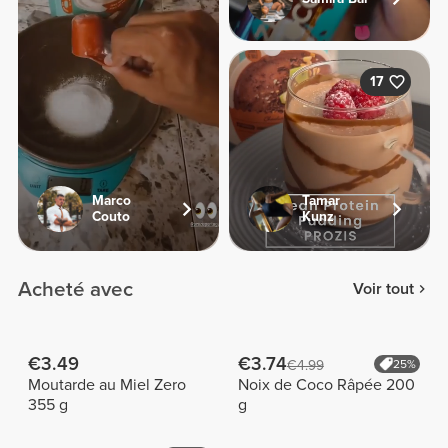
17
Marco
Tamar
Couto
Kunz
Acheté avec
Voir tout
€3.49
€3.74
€4.99
25%
Moutarde au Miel Zero
Noix de Coco Râpée 200
355 g
g