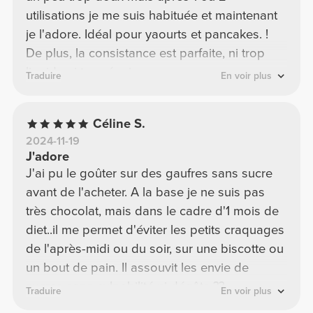
utilisations je me suis habituée et maintenant
je l'adore. Idéal pour yaourts et pancakes. !
De plus, la consistance est parfaite, ni trop
liquide ni trop épaisse.
Traduire
En voir plus
Céline S.
2024-11-19
J'adore
J'ai pu le goûter sur des gaufres sans sucre
avant de l'acheter. A la base je ne suis pas
très chocolat, mais dans le cadre d'1 mois de
diet..il me permet d'éviter les petits craquages
de l'après-midi ou du soir, sur une biscotte ou
un bout de pain. Il assouvit les envie de
sucres sans culpabilité ni dégâts ??
Traduire
En voir plus