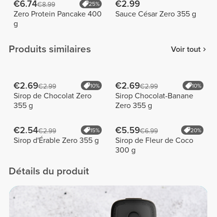
€6.74
€2.99
€8.99
25%
Zero Protein Pancake 400
Sauce César Zero 355 g
g
Produits similaires
Voir tout
€2.69
€2.69
€2.99
10%
€2.99
10%
Sirop de Chocolat Zero
Sirop Chocolat-Banane
355 g
Zero 355 g
€2.54
€5.59
€2.99
15%
€6.99
20%
Sirop d'Érable Zero 355 g
Sirop de Fleur de Coco
300 g
Détails du produit