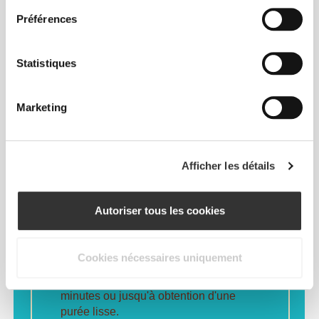
Préférences
Glace à la Banane et au
Statistiques
Cacao
Ingrédients
Marketing
3 bananes congelées
2 c. à soupe de Beurre de
Cacahouète de Prozis
Afficher les détails
1 c. à soupe de Cacao Bio en
Poudre de Prozis
Préparation
Autoriser tous les cookies
Place tous les ingrédients dans un
robot ménager ou un blender à haute
Cookies nécessaires uniquement
vitesse.
Mixe à grande vitesse pendant 2
minutes ou jusqu'à obtention d'une
purée lisse.