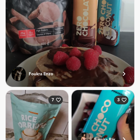
Foukra Enzo
7
3
Samira Bär