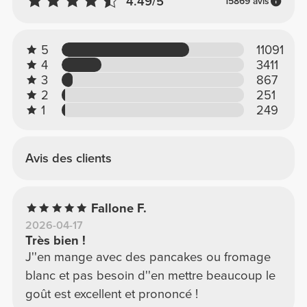
4.49/5
15869 avis
5
11091
4
3411
3
867
2
251
1
249
Avis des clients
Fallone F.
2026-04-17
Très bien !
J''en mange avec des pancakes ou fromage
blanc et pas besoin d''en mettre beaucoup le
goût est excellent et prononcé !