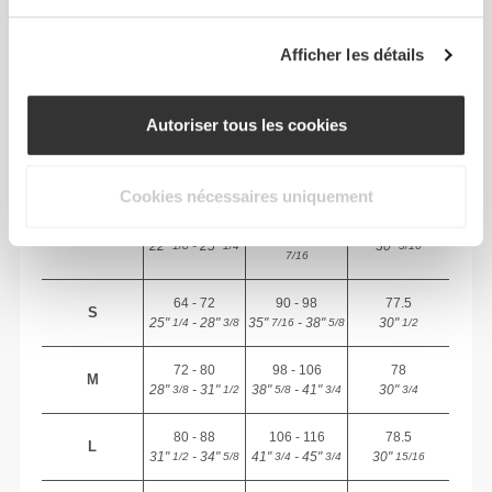
TES MENSURATIONS
Afficher les détails
ENTRE-
JAMBE
TAILLE
HANCHES
mesuré de
TAILLE
Autoriser tous les cookies
(cm)/(in)
(cm)/(in)
l'entrejambe à
l'ourlet
(cm)/(in)
Cookies nécessaires uniquement
82 - 90
56 - 64
77
XS
32"
- 35"
5/16
22"
- 25"
30"
1/8
1/4
5/16
7/16
64 - 72
90 - 98
77.5
S
25"
- 28"
35"
- 38"
30"
1/4
3/8
7/16
5/8
1/2
72 - 80
98 - 106
78
M
28"
- 31"
38"
- 41"
30"
3/8
1/2
5/8
3/4
3/4
80 - 88
106 - 116
78.5
L
31"
- 34"
41"
- 45"
30"
1/2
5/8
3/4
3/4
15/16