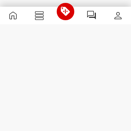
Informations utiles
Rejoignez notre équipe
Devient Partenaire
Termes & Conditions
Service Clients
S'abonner à la Newsletter
Reçois des actualités et des
promotions dans ta boîte
mail.
S'abonner
#ExceedYourself