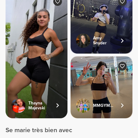
Amy
Snyder
Thayna
MMGYMSISTERS
Majevski
Se marie très bien avec