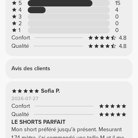
5
15
4
4
3
0
2
0
1
0
Confort
4.8
Qualité
4.8
Avis des clients
Sofia P.
2026-07-27
Confort
Qualité
LE SHORTS PARFAIT
Mon short préféré jusqu'à présent. Mesurant
1,74 mètre, j'ai commandé une taille M et il me