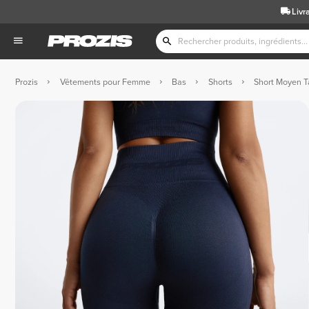
Livr
Prozis
Vêtements pour Femme
Bas
Shorts
Short Moyen Ta