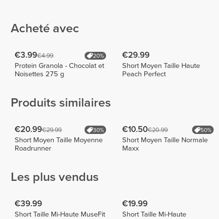
Sandra
Amaral
Katha
Grabbe
8
3
1
Acheté avec
€3.99
€29.99
€4.99
20%
Protein Granola - Chocolat et
Short Moyen Taille Haute
Noisettes 275 g
Peach Perfect
Produits similaires
€20.99
€10.50
€29.99
€20.99
30%
50%
Short Moyen Taille Moyenne
Short Moyen Taille Normale
Roadrunner
Maxx
Les plus vendus
€39.99
€19.99
Short Taille Mi-Haute MuseFit
Short Taille Mi-Haute