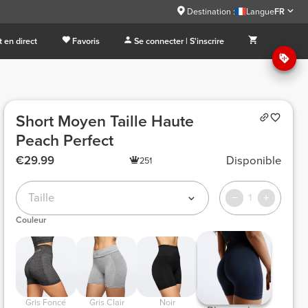
Destination :
Langue
FR
 en direct
Favoris
Se connecter | S'inscrire
Short Moyen Taille Haute
Peach Perfect
€29.99
Disponible
251
Taille
1
Couleur
 Gris Foncé 
 Gris Clair 
 Noir 