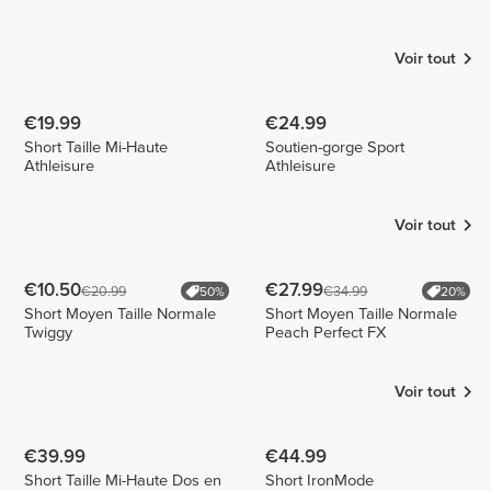
Covas
Jadetvictor
Jeana
Pinto
Aragon
2
1
2
Voir tout
€19.99
€24.99
Short Taille Mi-Haute
Soutien-gorge Sport
Athleisure
Athleisure
Voir tout
€10.50
€27.99
€20.99
€34.99
50%
20%
Short Moyen Taille Normale
Short Moyen Taille Normale
Twiggy
Peach Perfect FX
Voir tout
€39.99
€44.99
Short Taille Mi-Haute Dos en
Short IronMode