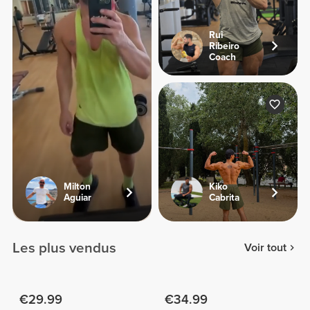
Rui
Ribeiro
Coach
Milton
Kiko
Aguiar
Cabrita
Les plus vendus
Voir tout
€29.99
€34.99