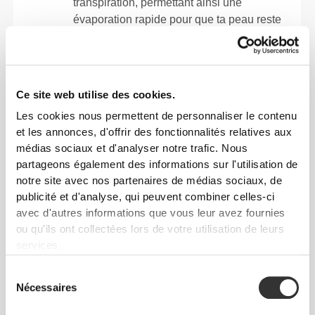
transpiration, permettant ainsi une
évaporation rapide pour que ta peau reste
sèche et confortable.
Ce site web utilise des cookies.
COUPE CLASSIQUE
Les cookies nous permettent de personnaliser le contenu
POUR L'INTÉRIEUR ET L'EXTÉRIEUR
et les annonces, d'offrir des fonctionnalités relatives aux
médias sociaux et d'analyser notre trafic. Nous
CONFORT TOUT CLIMAT
partageons également des informations sur l'utilisation de
notre site avec nos partenaires de médias sociaux, de
ENTRAÎNEMENTS À MOYEN IMPACT
publicité et d'analyse, qui peuvent combiner celles-ci
avec d'autres informations que vous leur avez fournies
ou qu'ils ont collectées lors de votre utilisation de leurs
services.
IDÉAL POUR
Sélection
Nécessaires
du
Running | Tennis | Trail | Cyclisme | HIIT |
consentement
Entraînement fonctionnel | Cross training