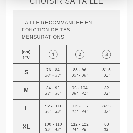
CHOISIR SA TAILLE
TAILLE RECOMMANDÉE EN
FONCTION DE TES
MENSURATIONS
(cm)
(in)
76 - 84
88 - 96
81.5
S
30" - 33"
35" - 38"
32"
84 - 92
96 - 104
82
M
33" - 36"
38" - 41"
32"
92 - 100
104 - 112
82.5
L
36" - 39"
41" - 44"
32"
100 - 110
112 - 122
83
XL
39" - 43"
44" - 48"
33"