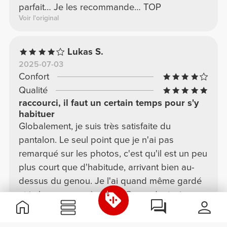
parfait… Je les recommande… TOP
Voir l'original
Lukas S.
2025-07-03
Confort
Qualité
raccourci, il faut un certain temps pour s'y
habituer
Globalement, je suis très satisfaite du
pantalon. Le seul point que je n'ai pas
remarqué sur les photos, c'est qu'il est un peu
plus court que d'habitude, arrivant bien au-
dessus du genou. Je l'ai quand même gardé
et je le remarque à peine. Cependant, si vous
souhaitez moins dévoiler vos jambes, il vaut
Voir l'original
En voir plus
mieux en choisir un autre.