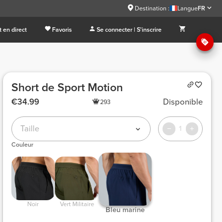
Destination :
Langue
FR
 en direct
Favoris
Se connecter | S'inscrire
Short de Sport Motion
€34.99
Disponible
293
Taille
1
Couleur
 Noir 
 Vert Militaire 
 Bleu marine 