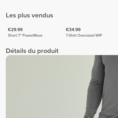
Fortes
KURNAZ
Marco
Couto
9
1
Les plus vendus
€29.99
€34.99
Short 7" PowerMove
T-Shirt Oversized WIP
Détails du produit