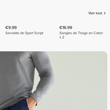
Attila Toth
Vieira
Adrien
QUEQUET
3
Voir tout
€9.99
€16.99
Serviette de Sport Script
Sangles de Tirage en Coton
x 2