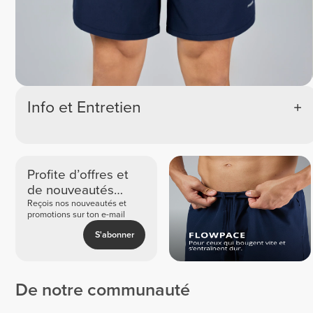
Info et Entretien
Profite d’offres et
de nouveautés
exclusives
Reçois nos nouveautés et
promotions sur ton e-mail
S'abonner
De notre communauté
Daniel
Efkan