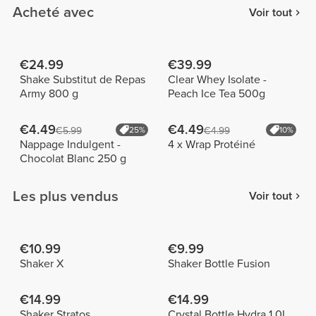
Acheté avec
Voir tout
€24.99
€39.99
Shake Substitut de Repas
Clear Whey Isolate -
Army 800 g
Peach Ice Tea 500g
€4.49
€4.49
€5.99
25%
€4.99
10%
Nappage Indulgent -
4 x Wrap Protéiné
Chocolat Blanc 250 g
Les plus vendus
Voir tout
€10.99
€9.99
Shaker X
Shaker Bottle Fusion
€14.99
€14.99
Shaker Stratos
Crystal Bottle Hydra 1.0L