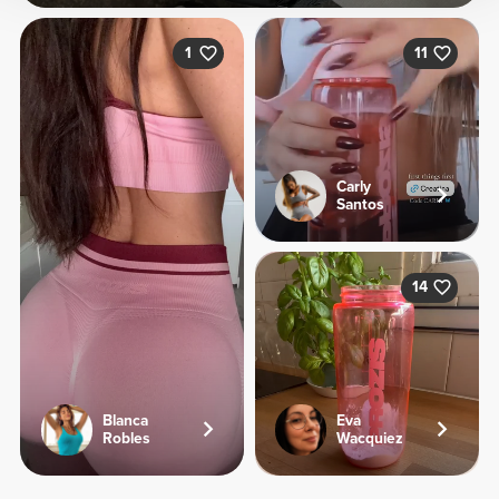
1
11
Carly
Santos
14
Blanca
Eva
Robles
Wacquiez