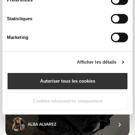
Préférences
De notre communauté
Voir tout
Statistiques
15
Marketing
Afficher les détails
Autoriser tous les cookies
Cookies nécessaires uniquement
ALBA ALVAREZ