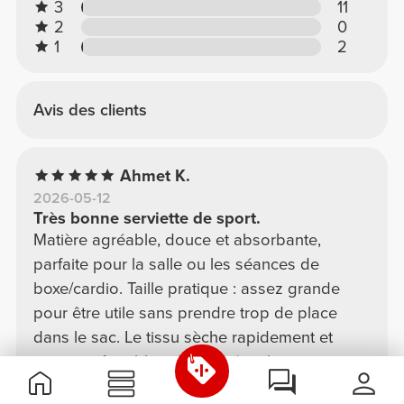
3
11
2
0
1
2
Avis des clients
Ahmet K.
2026-05-12
Très bonne serviette de sport.
Matière agréable, douce et absorbante,
parfaite pour la salle ou les séances de
boxe/cardio. Taille pratique : assez grande
pour être utile sans prendre trop de place
dans le sac. Le tissu sèche rapidement et
reste confortable même après plusieurs
utilisations. Bonne qualité de finition, elle
Traduire
En voir plus