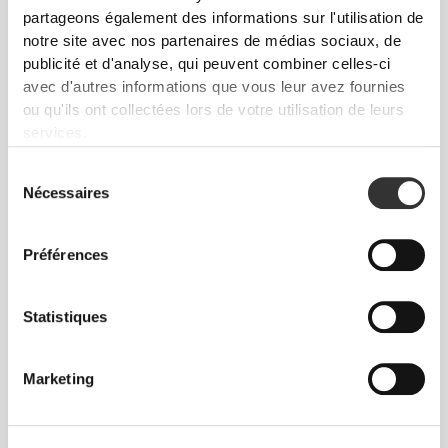
partageons également des informations sur l'utilisation de
notre site avec nos partenaires de médias sociaux, de
publicité et d'analyse, qui peuvent combiner celles-ci
De notre communauté
Voir tout
avec d'autres informations que vous leur avez fournies
ou qu'ils ont collectées lors de votre utilisation de leurs
services.
3
Sélection
Nécessaires
du
consentement
Préférences
Patrícia
Cabral
Statistiques
Marketing