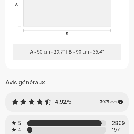
A -
50 cm -
19.7"
|
B -
90 cm -
35.4"
Avis généraux
4.92/5
3079 avis
5
2869
4
197