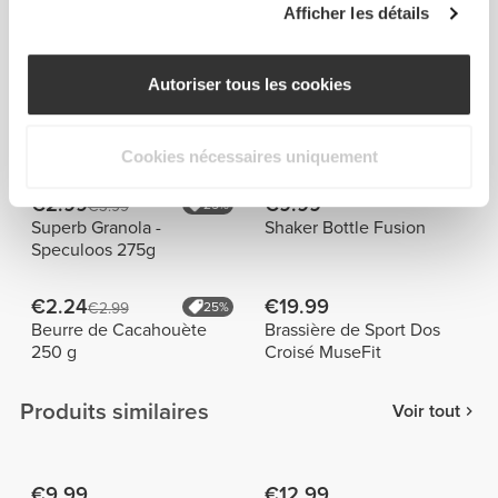
Afficher les détails
Samanta
Julia
Duarte
Bounty
Colares
Autoriser tous les cookies
Acheté avec
Voir tout
Cookies nécessaires uniquement
€2.99
€9.99
€3.99
25%
Superb Granola -
Shaker Bottle Fusion
Speculoos 275g
€2.24
€19.99
€2.99
25%
Beurre de Cacahouète
Brassière de Sport Dos
250 g
Croisé MuseFit
Produits similaires
Voir tout
€9.99
€12.99